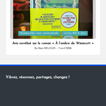
Posted
Humanvibes vous recommande
Livres, BD & Jeux
in
Avis novélisé sur le roman « À l’ombre de Winnicott »
By
Marc BELOUIS
7 avril 2026
Posted
by
Vibrez, résonnez, partagez, changez !