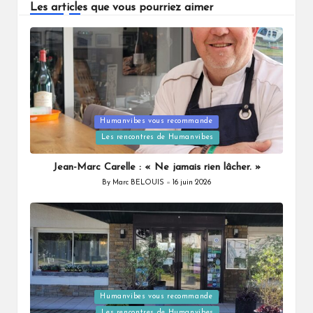
Les articles que vous pourriez aimer
Humanvibes vous recommande
Posted
Les rencontres de Humanvibes
in
Jean-Marc Carelle : « Ne jamais rien lâcher. »
By
Marc BELOUIS
16 juin 2026
Posted
by
Humanvibes vous recommande
Posted
Les rencontres de Humanvibes