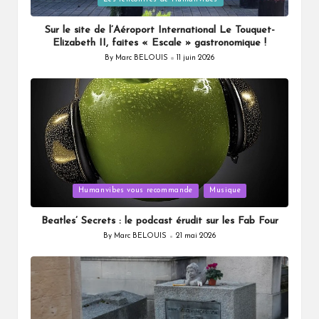
in
Sur le site de l’Aéroport International Le Touquet-
Elizabeth II, faites « Escale » gastronomique !
By
Marc BELOUIS
11 juin 2026
Posted
by
Posted
Humanvibes vous recommande
Musique
in
Beatles’ Secrets : le podcast érudit sur les Fab Four
By
Marc BELOUIS
21 mai 2026
Posted
by