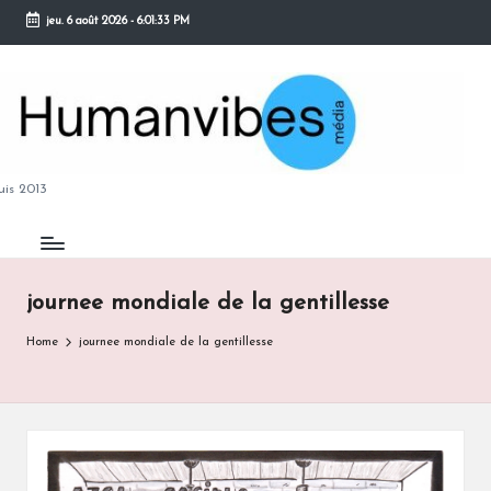
jeu. 6 août 2026
-
6:01:34 PM
Skip
to
content
M
is 2013
journee mondiale de la gentillesse
B
Home
journee mondiale de la gentillesse