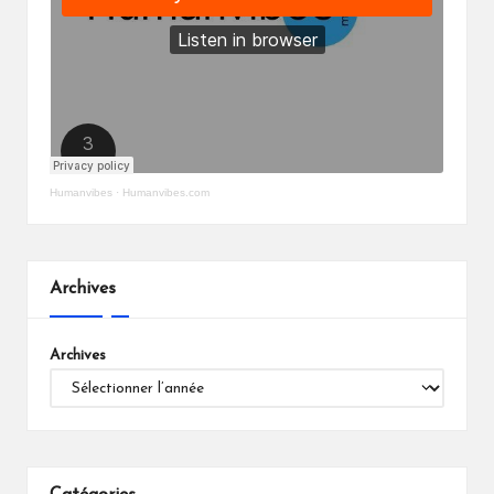
Humanvibes
·
Humanvibes.com
Archives
Archives