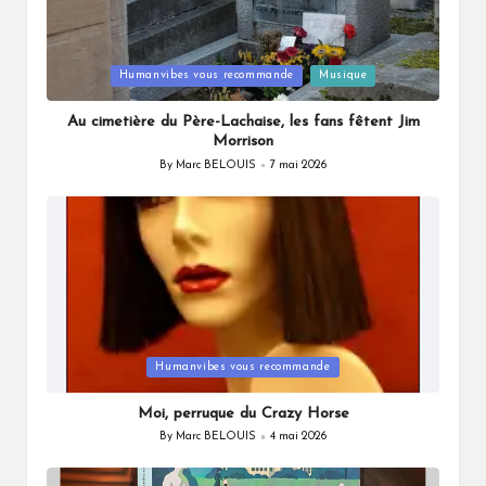
Posted
Humanvibes vous recommande
Musique
in
Au cimetière du Père-Lachaise, les fans fêtent Jim
Morrison
By
Marc BELOUIS
7 mai 2026
Posted
by
Posted
Humanvibes vous recommande
in
Moi, perruque du Crazy Horse
By
Marc BELOUIS
4 mai 2026
Posted
by