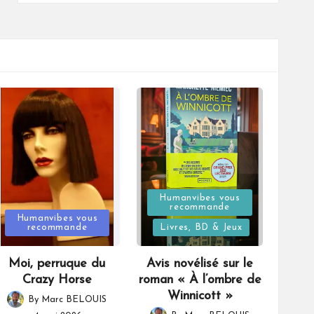
Posted
Humanvibes vous
recommande
Posted
in
Humanvibes vous
recommande
Livres, BD & Jeux
in
Moi, perruque du
Avis novélisé sur le
Crazy Horse
roman « À l’ombre de
Winnicott »
By
Marc BELOUIS
Posted