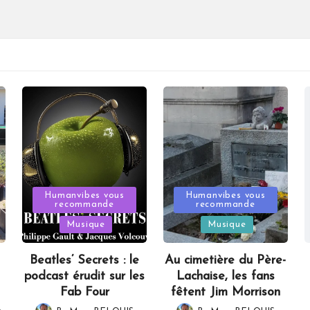
Posted
Posted
Humanvibes vous
Humanvibes vous
recommande
recommande
in
in
Musique
Musique
Beatles’ Secrets : le
Au cimetière du Père-
podcast érudit sur les
Lachaise, les fans
Fab Four
fêtent Jim Morrison
,