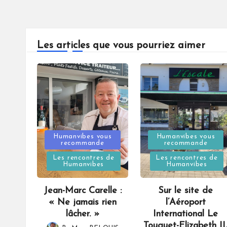
Les articles que vous pourriez aimer
Posted
Posted
Humanvibes vous
Humanvibes vous
recommande
recommande
in
in
Les rencontres de
Les rencontres de
Humanvibes
Humanvibes
Jean-Marc Carelle :
Sur le site de
« Ne jamais rien
l’Aéroport
lâcher. »
International Le
Touquet-Elizabeth II