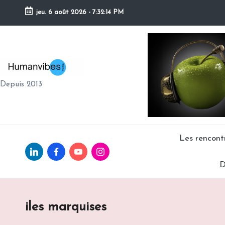
jeu. 6 août 2026
-
7:32:15 PM
Skip
to
content
H
Depuis 2013
U
M
A
Les rencon
Linkedin.com
facebook.com
Youtube.com
Instagram.com
N
D
V
IB
iles marquises
E