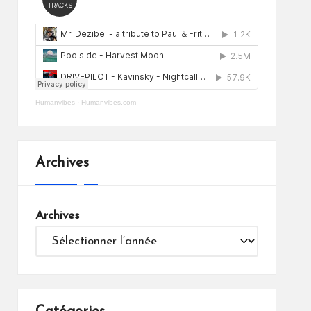
Humanvibes
·
Humanvibes.com
Archives
Archives