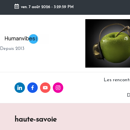
ven. 7 août 2026
-
3:30:00 PM
Skip
to
content
H
Depuis 2013
U
M
A
Les rencon
Linkedin.com
facebook.com
Youtube.com
Instagram.com
N
D
V
IB
haute-savoie
E