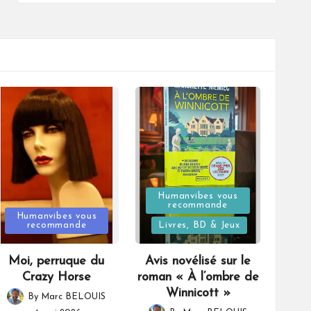
Posted
Humanvibes vous
recommande
Posted
in
Humanvibes vous
recommande
Livres, BD & Jeux
in
Moi, perruque du
Avis novélisé sur le
Crazy Horse
roman « À l’ombre de
Winnicott »
By
Marc BELOUIS
Posted