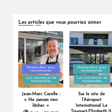
Les articles que vous pourriez aimer
Posted
Posted
Humanvibes vous
Humanvibes vous
recommande
recommande
in
in
Les rencontres de
Les rencontres de
Humanvibes
Humanvibes
Jean-Marc Carelle :
Sur le site de
« Ne jamais rien
l’Aéroport
lâcher. »
International Le
Touquet-Elizabeth II