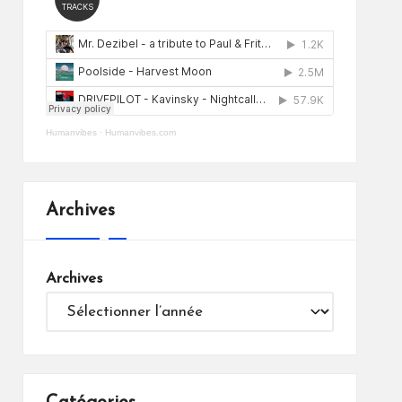
Humanvibes
·
Humanvibes.com
Archives
Archives