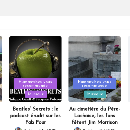
Posted
Posted
Humanvibes vous
Humanvibes vous
recommande
recommande
in
in
Musique
Musique
Beatles’ Secrets : le
Au cimetière du Père-
podcast érudit sur les
Lachaise, les fans
Fab Four
fêtent Jim Morrison
,