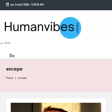
jeu. 6 août 2026
-
5:05:11 AM
Skip
to
content
M
is 2013
escape
B
Home
escape