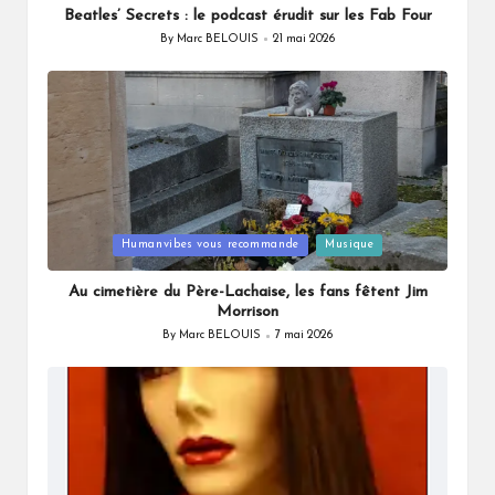
Beatles’ Secrets : le podcast érudit sur les Fab Four
By
Marc BELOUIS
21 mai 2026
Posted
by
Posted
Humanvibes vous recommande
Musique
in
Au cimetière du Père-Lachaise, les fans fêtent Jim
Morrison
By
Marc BELOUIS
7 mai 2026
Posted
by