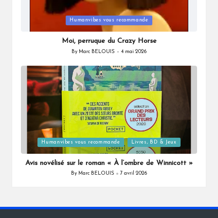
Posted
Humanvibes vous recommande
in
Moi, perruque du Crazy Horse
By
Marc BELOUIS
4 mai 2026
Posted
by
Posted
Humanvibes vous recommande
Livres, BD & Jeux
in
Avis novélisé sur le roman « À l’ombre de Winnicott »
By
Marc BELOUIS
7 avril 2026
Posted
by