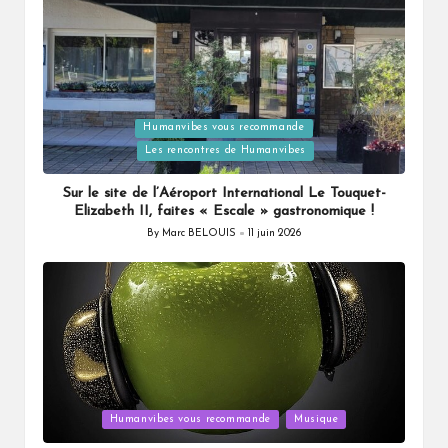
Humanvibes vous recommande
Posted
Les rencontres de Humanvibes
in
Sur le site de l’Aéroport International Le Touquet-
Elizabeth II, faites « Escale » gastronomique !
By
Marc BELOUIS
11 juin 2026
Posted
by
Posted
Humanvibes vous recommande
Musique
in