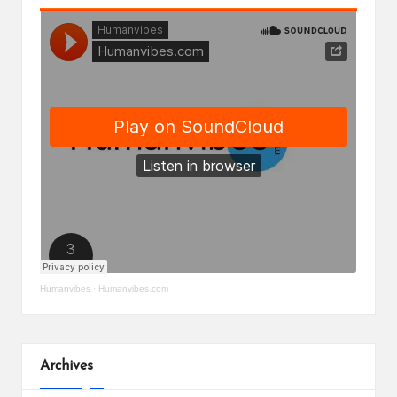
Humanvibes
·
Humanvibes.com
Archives