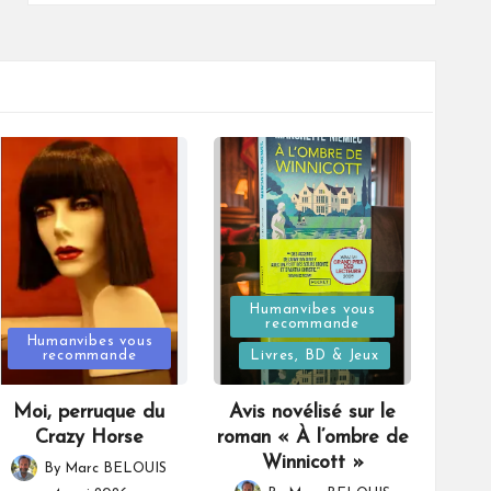
Posted
Humanvibes vous
recommande
Posted
in
Humanvibes vous
recommande
Livres, BD & Jeux
in
Moi, perruque du
Avis novélisé sur le
Crazy Horse
roman « À l’ombre de
Winnicott »
By
Marc BELOUIS
Posted