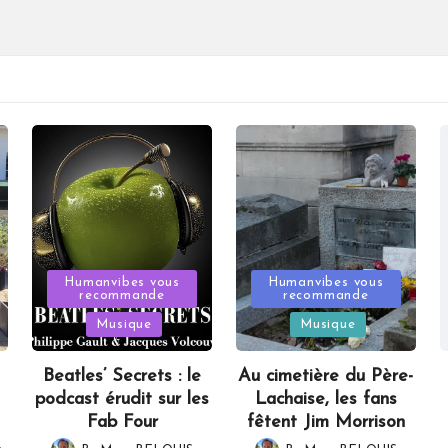
Posted
Posted
Humanvibes vous
Humanvibes vous
recommande
recommande
in
in
Musique
Musique
Beatles’ Secrets : le
Au cimetière du Père-
podcast érudit sur les
Lachaise, les fans
Fab Four
fêtent Jim Morrison
,