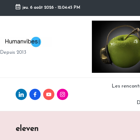
jeu. 6 août 2026
-
12:04:46 PM
Skip
to
content
H
Depuis 2013
U
M
A
Les rencon
Linkedin.com
facebook.com
Youtube.com
Instagram.com
N
D
V
IB
eleven
E