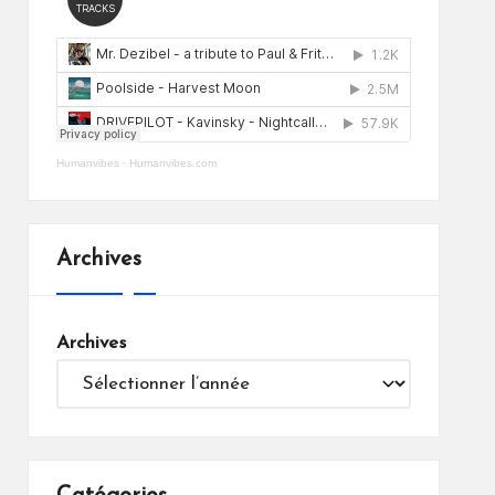
Humanvibes
·
Humanvibes.com
Archives
Archives