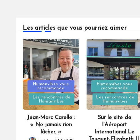
Les articles que vous pourriez aimer
Posted
Posted
Humanvibes vous
Humanvibes vous
recommande
recommande
in
in
Les rencontres de
Les rencontres de
Humanvibes
Humanvibes
Jean-Marc Carelle :
Sur le site de
« Ne jamais rien
l’Aéroport
lâcher. »
International Le
Touquet-Elizabeth II