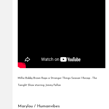
Millie Bobby Brown Raps a Stranger Things Season 1 Recap - The
Tonight Show starring Jimmy Fallon
Marylou / Humanvibes