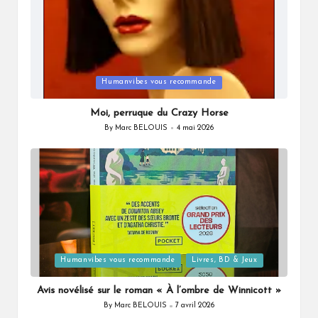
Posted
Humanvibes vous recommande
in
Moi, perruque du Crazy Horse
By
Marc BELOUIS
4 mai 2026
Posted
by
Posted
Humanvibes vous recommande
Livres, BD & Jeux
in
Avis novélisé sur le roman « À l’ombre de Winnicott »
By
Marc BELOUIS
7 avril 2026
Posted