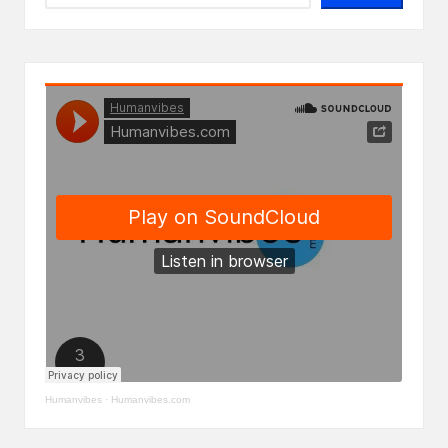
Humanvibes
·
Humanvibes.com