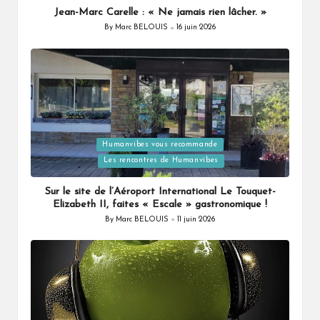
Jean-Marc Carelle : « Ne jamais rien lâcher. »
By
Marc BELOUIS
16 juin 2026
Posted
by
Humanvibes vous recommande
Posted
Les rencontres de Humanvibes
in
Sur le site de l’Aéroport International Le Touquet-
Elizabeth II, faites « Escale » gastronomique !
By
Marc BELOUIS
11 juin 2026
Posted
by