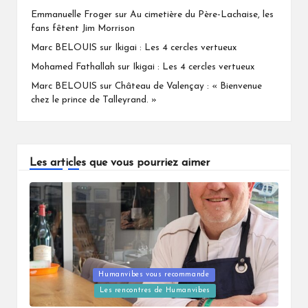
Emmanuelle Froger
sur
Au cimetière du Père-Lachaise, les
fans fêtent Jim Morrison
Marc BELOUIS
sur
Ikigai : Les 4 cercles vertueux
Mohamed Fathallah
sur
Ikigai : Les 4 cercles vertueux
Marc BELOUIS
sur
Château de Valençay : « Bienvenue
chez le prince de Talleyrand. »
Les articles que vous pourriez aimer
Humanvibes vous recommande
Posted
Les rencontres de Humanvibes
in