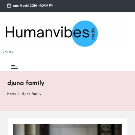
sam. 8 août 2026
-
9:09:20 PM
Skip
to
content
M
is 2013
djuna family
B
Home
djuna family