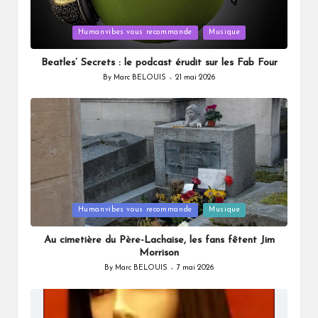
Posted
Humanvibes vous recommande
Musique
in
Beatles’ Secrets : le podcast érudit sur les Fab Four
By
Marc BELOUIS
21 mai 2026
Posted
by
Posted
Humanvibes vous recommande
Musique
in
Au cimetière du Père-Lachaise, les fans fêtent Jim
Morrison
By
Marc BELOUIS
7 mai 2026
Posted
by