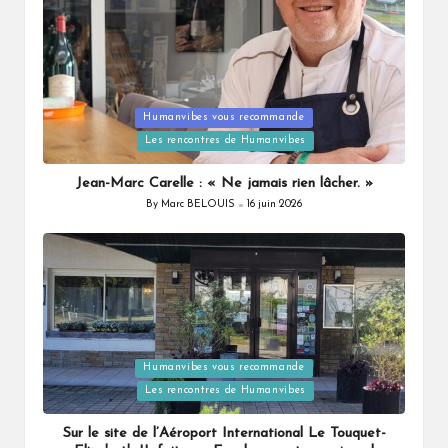
Humanvibes vous recommande
Posted
Les rencontres de Humanvibes
in
Jean-Marc Carelle : « Ne jamais rien lâcher. »
By
Marc BELOUIS
16 juin 2026
Posted
by
Humanvibes vous recommande
Posted
Les rencontres de Humanvibes
in
Sur le site de l’Aéroport International Le Touquet-