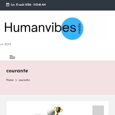
lun. 10 août 2026
-
11:01:49 AM
Skip
to
content
M
is 2013
courante
B
Home
courante