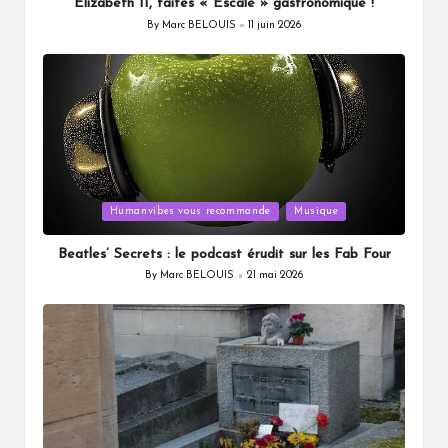
Elizabeth II, faites « Escale » gastronomique !
By
Marc BELOUIS
11 juin 2026
Posted
by
Posted
Humanvibes vous recommande
Musique
in
Beatles’ Secrets : le podcast érudit sur les Fab Four
By
Marc BELOUIS
21 mai 2026
Posted
by