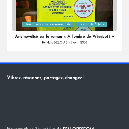
Posted
Humanvibes vous recommande
Livres, BD & Jeux
in
Avis novélisé sur le roman « À l’ombre de Winnicott »
By
Marc BELOUIS
7 avril 2026
Posted
by
Vibrez, résonnez, partagez, changez !