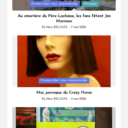
Posted
Humanvibes vous recommande
Musique
in
Au cimetière du Père-Lachaise, les fans fêtent Jim
Morrison
By
Marc BELOUIS
7 mai 2026
Posted
by
Posted
Humanvibes vous recommande
in
Moi, perruque du Crazy Horse
By
Marc BELOUIS
4 mai 2026
Posted
by