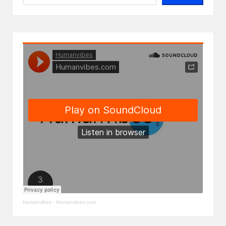
Humanvibes
·
Humanvibes.com