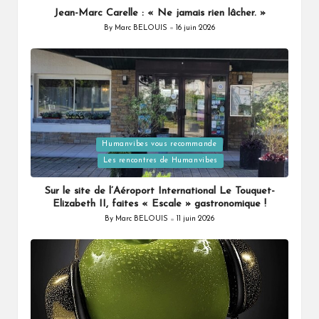
Jean-Marc Carelle : « Ne jamais rien lâcher. »
By
Marc BELOUIS
16 juin 2026
Posted
by
Humanvibes vous recommande
Posted
Les rencontres de Humanvibes
in
Sur le site de l’Aéroport International Le Touquet-
Elizabeth II, faites « Escale » gastronomique !
By
Marc BELOUIS
11 juin 2026
Posted
by