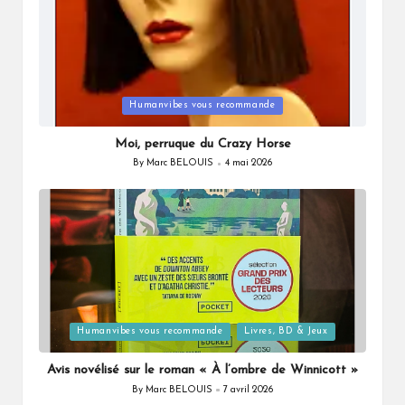
Posted
Humanvibes vous recommande
in
Moi, perruque du Crazy Horse
By
Marc BELOUIS
4 mai 2026
Posted
by
Posted
Humanvibes vous recommande
Livres, BD & Jeux
in
Avis novélisé sur le roman « À l’ombre de Winnicott »
By
Marc BELOUIS
7 avril 2026
Posted