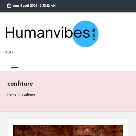
sam. 8 août 2026
-
3:32:42 AM
Skip
to
content
M
is 2013
confiture
B
Home
confiture