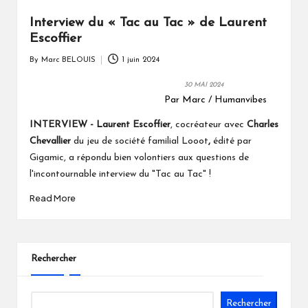
Interview du « Tac au Tac » de Laurent
Escoffier
By
Marc BELOUIS
1 juin 2024
Posted
by
30 MAI 2024
Par Marc / Humanvibes
INTERVIEW -
Laurent Escoffier
, cocréateur avec
Charles
Chevallier
du jeu de société familial Looot
,
édité par
Gigamic, a répondu bien volontiers aux questions de
l'incontournable interview du "Tac au Tac" !
Read More
Rechercher
Rechercher