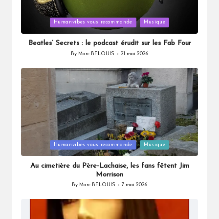
Posted
Humanvibes vous recommande
Musique
in
Beatles’ Secrets : le podcast érudit sur les Fab Four
By
Marc BELOUIS
21 mai 2026
Posted
by
Posted
Humanvibes vous recommande
Musique
in
Au cimetière du Père-Lachaise, les fans fêtent Jim
Morrison
By
Marc BELOUIS
7 mai 2026
Posted
by