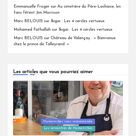
Emmanuelle Froger
sur
Au cimetière du Père-Lachaise, les
fans fêtent Jim Morrison
Marc BELOUIS
sur
Ikigai : Les 4 cercles vertueux
Mohamed Fathallah
sur
Ikigai : Les 4 cercles vertueux
Marc BELOUIS
sur
Château de Valençay : « Bienvenue
chez le prince de Talleyrand. »
Les articles que vous pourriez aimer
Humanvibes vous recommande
Posted
Les rencontres de Humanvibes
in