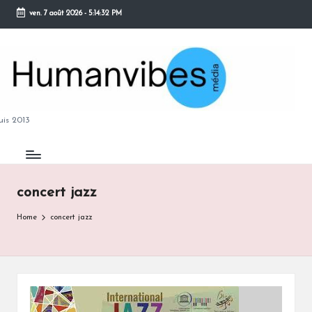
ven. 7 août 2026
-
5:14:33 PM
Skip
to
content
M
is 2013
concert jazz
B
Home
concert jazz