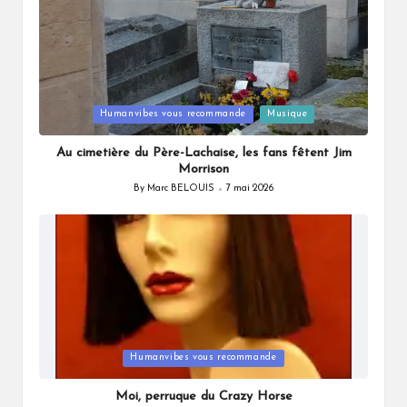
Posted
Humanvibes vous recommande
Musique
in
Au cimetière du Père-Lachaise, les fans fêtent Jim
Morrison
By
Marc BELOUIS
7 mai 2026
Posted
by
Posted
Humanvibes vous recommande
in
Moi, perruque du Crazy Horse