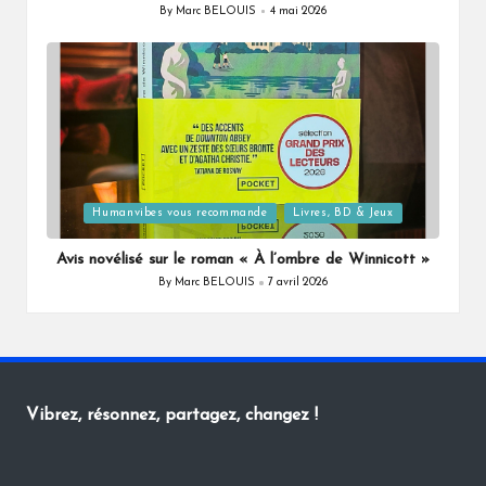
By
Marc BELOUIS
4 mai 2026
Posted
by
Posted
Humanvibes vous recommande
Livres, BD & Jeux
in
Avis novélisé sur le roman « À l’ombre de Winnicott »
By
Marc BELOUIS
7 avril 2026
Posted
by
Vibrez, résonnez, partagez, changez !