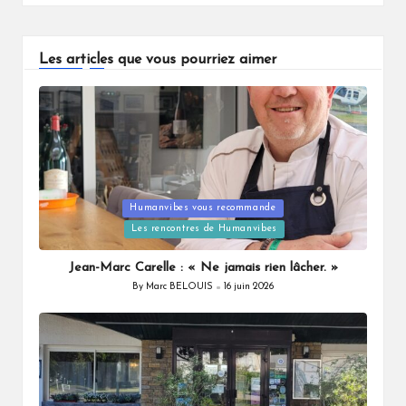
Les articles que vous pourriez aimer
Humanvibes vous recommande
Posted
Les rencontres de Humanvibes
in
Jean-Marc Carelle : « Ne jamais rien lâcher. »
By
Marc BELOUIS
16 juin 2026
Posted
by