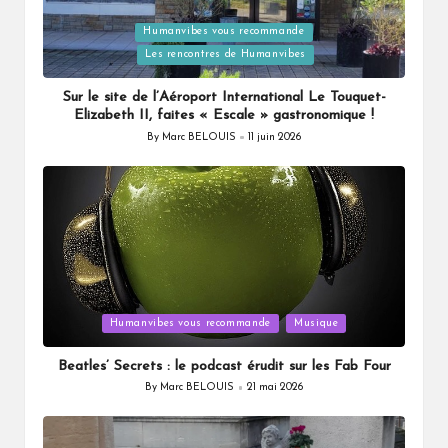
Humanvibes vous recommande
Posted
Les rencontres de Humanvibes
in
Sur le site de l’Aéroport International Le Touquet-
Elizabeth II, faites « Escale » gastronomique !
By
Marc BELOUIS
11 juin 2026
Posted
by
Posted
Humanvibes vous recommande
Musique
in
Beatles’ Secrets : le podcast érudit sur les Fab Four
By
Marc BELOUIS
21 mai 2026
Posted
by