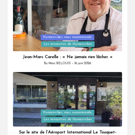
Humanvibes vous recommande
Posted
Les rencontres de Humanvibes
in
Jean-Marc Carelle : « Ne jamais rien lâcher. »
By
Marc BELOUIS
16 juin 2026
Posted
by
Humanvibes vous recommande
Posted
Les rencontres de Humanvibes
in
Sur le site de l’Aéroport International Le Touquet-