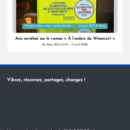
Posted
Humanvibes vous recommande
Livres, BD & Jeux
in
Avis novélisé sur le roman « À l’ombre de Winnicott »
By
Marc BELOUIS
7 avril 2026
Posted
by
Vibrez, résonnez, partagez, changez !