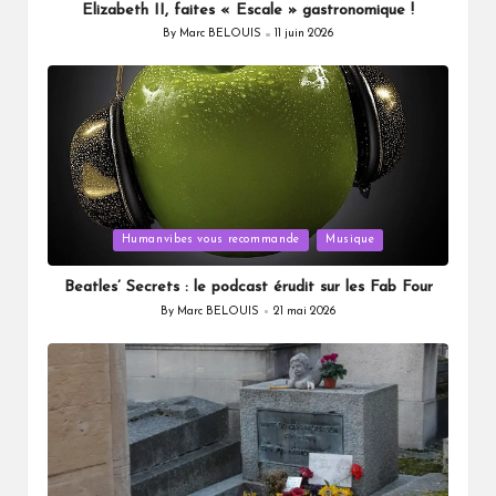
Elizabeth II, faites « Escale » gastronomique !
By
Marc BELOUIS
11 juin 2026
Posted
by
Posted
Humanvibes vous recommande
Musique
in
Beatles’ Secrets : le podcast érudit sur les Fab Four
By
Marc BELOUIS
21 mai 2026
Posted
by