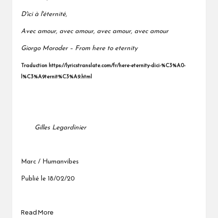
D'ici à l'éternité,
Avec amour, avec amour, avec amour, avec amour
Giorgo Moroder – From here to eternity
Traduction
https://lyricstranslate.com/fr/here-eternity-dici-%C3%A0-
l%C3%A9ternit%C3%A9.html
Gilles Legardinier
Marc / Humanvibes
Publié le 18/02/20
Read More