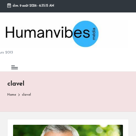
dim. 9 août 2026
-
6:35:16 AM
Skip
to
content
M
is 2013
clavel
B
Home
clavel