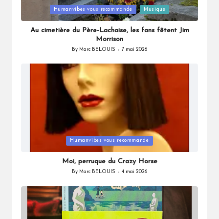
Posted
Humanvibes vous recommande
Musique
in
Au cimetière du Père-Lachaise, les fans fêtent Jim
Morrison
By
Marc BELOUIS
7 mai 2026
Posted
by
Posted
Humanvibes vous recommande
in
Moi, perruque du Crazy Horse
By
Marc BELOUIS
4 mai 2026
Posted
by