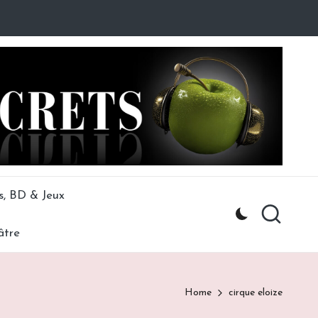
s, BD & Jeux
âtre
Home
cirque eloize