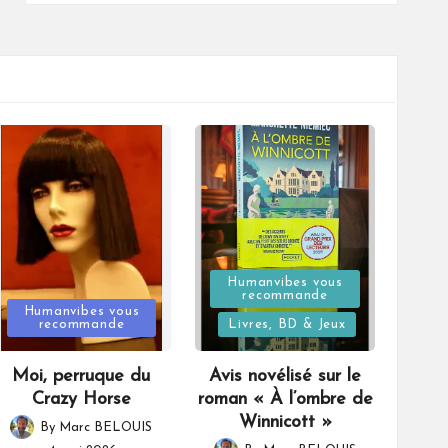
Posted
Humanvibes vous
recommande
Posted
in
Humanvibes vous
recommande
Livres, BD & Jeux
in
Moi, perruque du
Avis novélisé sur le
Crazy Horse
roman « À l’ombre de
Winnicott »
By
Marc BELOUIS
Posted