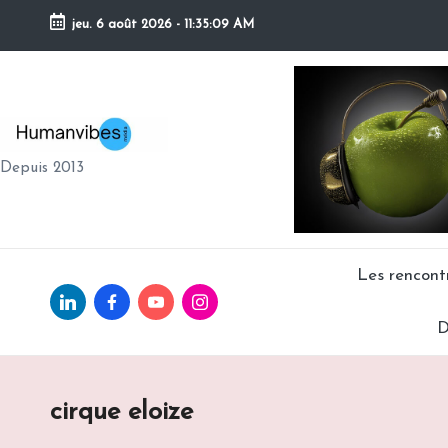
jeu. 6 août 2026
-
11:35:10 AM
Skip
to
content
H
Depuis 2013
U
M
A
Les rencon
Linkedin.com
facebook.com
Youtube.com
Instagram.com
N
D
V
IB
cirque eloize
E