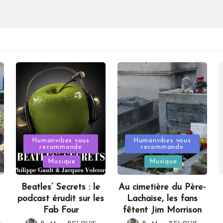
Posted
Posted
Humanvibes vous
Humanvibes vous
recommande
recommande
in
in
Musique
Musique
Beatles’ Secrets : le
Au cimetière du Père-
podcast érudit sur les
Lachaise, les fans
Fab Four
fêtent Jim Morrison
,