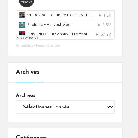
Humanvibes
·
Humanvibes.com
Archives
Archives