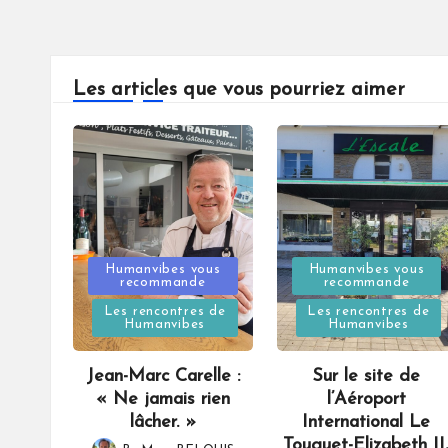
Les articles que vous pourriez aimer
Posted
Posted
Humanvibes vous
Humanvibes vous
recommande
recommande
in
in
Les rencontres de
Les rencontres de
Humanvibes
Humanvibes
Jean-Marc Carelle :
Sur le site de
« Ne jamais rien
l’Aéroport
lâcher. »
International Le
Touquet-Elizabeth II