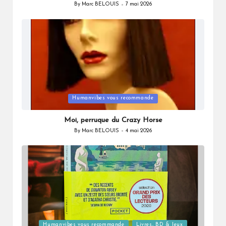
By
Marc BELOUIS
7 mai 2026
Posted
by
Posted
Humanvibes vous recommande
in
Moi, perruque du Crazy Horse
By
Marc BELOUIS
4 mai 2026
Posted
by
Posted
Humanvibes vous recommande
Livres, BD & Jeux