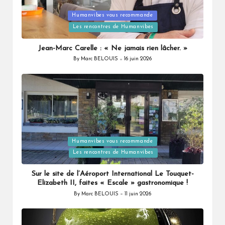
Humanvibes vous recommande
Posted
Les rencontres de Humanvibes
in
Jean-Marc Carelle : « Ne jamais rien lâcher. »
By
Marc BELOUIS
16 juin 2026
Posted
by
Humanvibes vous recommande
Posted
Les rencontres de Humanvibes
in
Sur le site de l’Aéroport International Le Touquet-
Elizabeth II, faites « Escale » gastronomique !
By
Marc BELOUIS
11 juin 2026
Posted
by