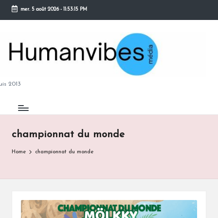
mer. 5 août 2026
-
11:53:16 PM
Skip
to
content
M
is 2013
championnat du monde
B
Home
championnat du monde