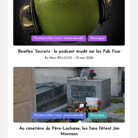
Posted
Humanvibes vous recommande
Musique
in
Beatles’ Secrets : le podcast érudit sur les Fab Four
By
Marc BELOUIS
21 mai 2026
Posted
by
Posted
Humanvibes vous recommande
Musique
in
Au cimetière du Père-Lachaise, les fans fêtent Jim
Morrison