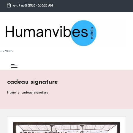
ven. 7 août 2026
-
6:33:29 AM
Skip
to
content
M
is 2013
cadeau signature
B
Home
cadeau signature