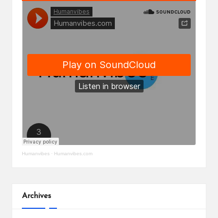
Humanvibes
·
Humanvibes.com
Archives