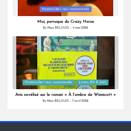
Posted
Humanvibes vous recommande
in
Moi, perruque du Crazy Horse
By
Marc BELOUIS
4 mai 2026
Posted
by
Posted
Humanvibes vous recommande
Livres, BD & Jeux
in
Avis novélisé sur le roman « À l’ombre de Winnicott »
By
Marc BELOUIS
7 avril 2026
Posted
by