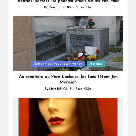
Beatles’ Secrets : le podcast érudit sur les Fab Four
By
Marc BELOUIS
21 mai 2026
Posted
by
Posted
Humanvibes vous recommande
Musique
in
Au cimetière du Père-Lachaise, les fans fêtent Jim
Morrison
By
Marc BELOUIS
7 mai 2026
Posted
by