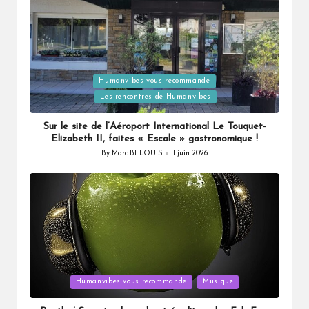
Humanvibes vous recommande
Posted
Les rencontres de Humanvibes
in
Sur le site de l’Aéroport International Le Touquet-
Elizabeth II, faites « Escale » gastronomique !
By
Marc BELOUIS
11 juin 2026
Posted
by
Posted
Humanvibes vous recommande
Musique
in