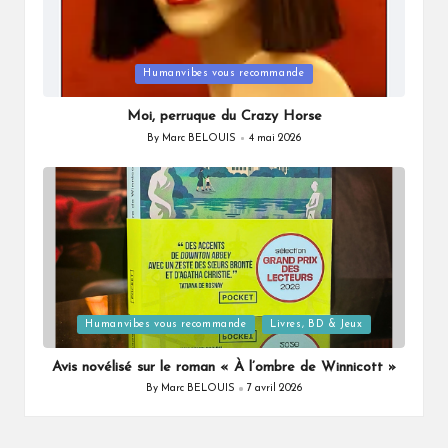
Posted
Humanvibes vous recommande
in
Moi, perruque du Crazy Horse
By
Marc BELOUIS
4 mai 2026
Posted
by
Posted
Humanvibes vous recommande
Livres, BD & Jeux
in
Avis novélisé sur le roman « À l’ombre de Winnicott »
By
Marc BELOUIS
7 avril 2026
Posted
by