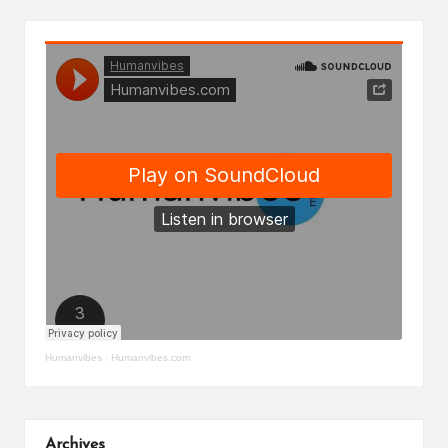
Humanvibes
·
Humanvibes.com
Archives