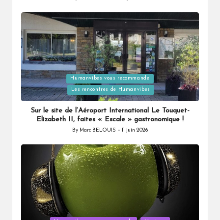
Posted
by
Humanvibes vous recommande
Posted
Les rencontres de Humanvibes
in
Sur le site de l’Aéroport International Le Touquet-
Elizabeth II, faites « Escale » gastronomique !
By
Marc BELOUIS
11 juin 2026
Posted
by