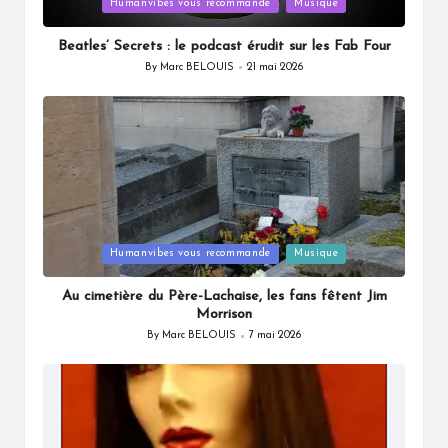
Posted
Humanvibes vous recommande
Musique
in
Beatles’ Secrets : le podcast érudit sur les Fab Four
By
Marc BELOUIS
21 mai 2026
Posted
by
Posted
Humanvibes vous recommande
Musique
in
Au cimetière du Père-Lachaise, les fans fêtent Jim
Morrison
By
Marc BELOUIS
7 mai 2026
Posted
by