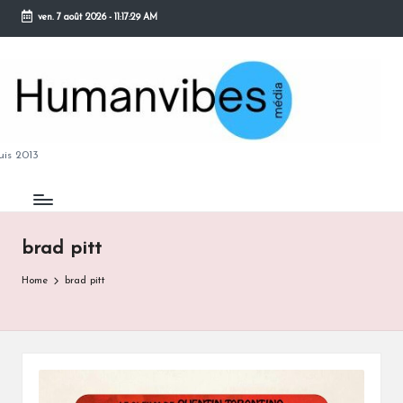
ven. 7 août 2026
-
11:17:30 AM
Skip
to
content
M
is 2013
brad pitt
B
Home
brad pitt