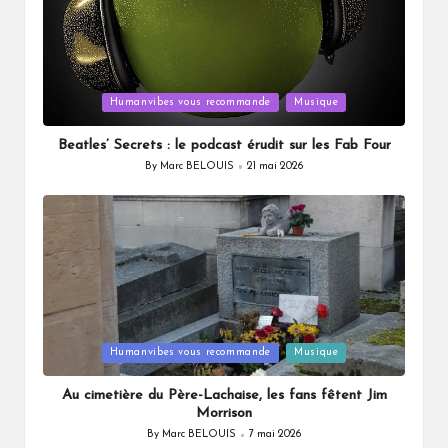
Posted
Humanvibes vous recommande
Musique
in
Beatles’ Secrets : le podcast érudit sur les Fab Four
By
Marc BELOUIS
21 mai 2026
Posted
by
Posted
Humanvibes vous recommande
Musique
in
Au cimetière du Père-Lachaise, les fans fêtent Jim
Morrison
By
Marc BELOUIS
7 mai 2026
Posted