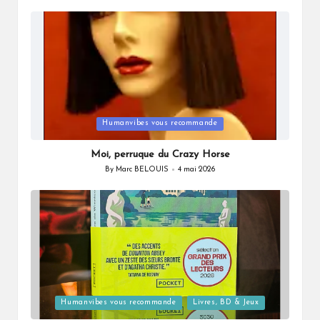
by
Posted
Humanvibes vous recommande
in
Moi, perruque du Crazy Horse
By
Marc BELOUIS
4 mai 2026
Posted
by
Posted
Humanvibes vous recommande
Livres, BD & Jeux
in