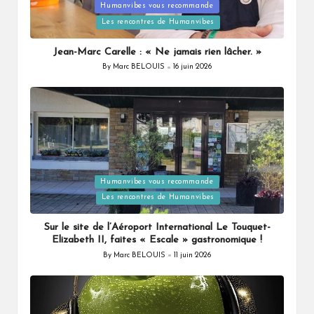
Humanvibes vous recommande
Posted
Les rencontres de Humanvibes
in
Jean-Marc Carelle : « Ne jamais rien lâcher. »
By
Marc BELOUIS
16 juin 2026
Posted
by
Humanvibes vous recommande
Posted
Les rencontres de Humanvibes
in
Sur le site de l’Aéroport International Le Touquet-
Elizabeth II, faites « Escale » gastronomique !
By
Marc BELOUIS
11 juin 2026
Posted
by