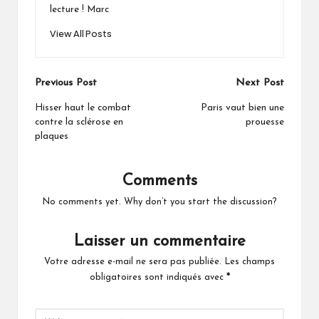
lecture ! Marc
View All Posts
Post
Previous Post
Next Post
navigation
Hisser haut le combat
Paris vaut bien une
contre la sclérose en
prouesse
plaques
Comments
No comments yet. Why don’t you start the discussion?
Laisser un commentaire
Votre adresse e-mail ne sera pas publiée.
Les champs
obligatoires sont indiqués avec
*