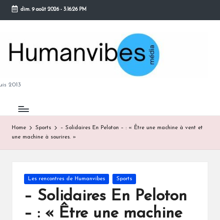
dim. 9 août 2026
-
3:16:27 PM
Skip
to
content
M
is 2013
Home
Sports
– Solidaires En Peloton – : « Être une machine à vent et
une machine à sourires. »
B
Posted
Les rencontres de Humanvibes
Sports
in
– Solidaires En Peloton
– : « Être une machine