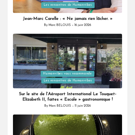
in
Les rencontres de Humanvibes
Jean-Marc Carelle : « Ne jamais rien lâcher. »
By
Marc BELOUIS
16 juin 2026
Posted
by
Posted
Humanvibes vous recommande
in
Les rencontres de Humanvibes
Sur le site de l’Aéroport International Le Touquet-
Elizabeth II, faites « Escale » gastronomique !
By
Marc BELOUIS
11 juin 2026
Posted
by