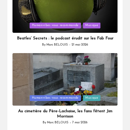
Posted
Humanvibes vous recommande
Musique
in
Beatles’ Secrets : le podcast érudit sur les Fab Four
By
Marc BELOUIS
21 mai 2026
Posted
by
Posted
Humanvibes vous recommande
Musique
in
Au cimetière du Père-Lachaise, les fans fêtent Jim
Morrison
By
Marc BELOUIS
7 mai 2026
Posted