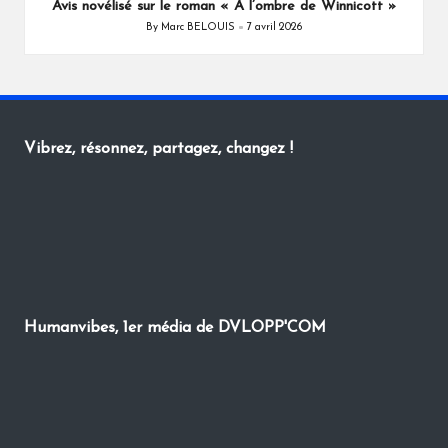
Avis novélisé sur le roman « À l’ombre de Winnicott »
By
Marc BELOUIS
7 avril 2026
Posted
by
Vibrez, résonnez, partagez, changez !
Humanvibes, 1er média de DVLOPP'COM