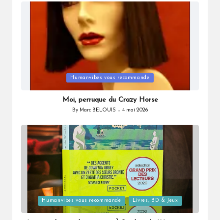
by
Posted
Humanvibes vous recommande
in
Moi, perruque du Crazy Horse
By
Marc BELOUIS
4 mai 2026
Posted
by
Posted
Humanvibes vous recommande
Livres, BD & Jeux
in