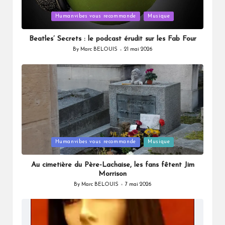
Posted
Humanvibes vous recommande
Musique
in
Beatles’ Secrets : le podcast érudit sur les Fab Four
By
Marc BELOUIS
21 mai 2026
Posted
by
Posted
Humanvibes vous recommande
Musique
in
Au cimetière du Père-Lachaise, les fans fêtent Jim
Morrison
By
Marc BELOUIS
7 mai 2026
Posted
by