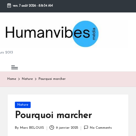
ven. 7 août 2026
-
8:19:35 AM
Skip
to
content
M
is 2013
Home
Nature
Pourquoi marcher
B
Posted
Nature
in
Pourquoi marcher
By
Marc BELOUIS
9 janvier 2025
No Comments
Posted