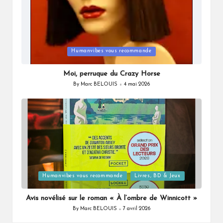
Posted
Humanvibes vous recommande
in
Moi, perruque du Crazy Horse
By
Marc BELOUIS
4 mai 2026
Posted
by
Posted
Humanvibes vous recommande
Livres, BD & Jeux
in
Avis novélisé sur le roman « À l’ombre de Winnicott »
By
Marc BELOUIS
7 avril 2026
Posted
by