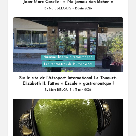
Jean-Marc Carelle : « Ne jamais rien lâcher. »
By
Marc BELOUIS
16 juin 2026
Posted
by
Posted
Humanvibes vous recommande
in
Les rencontres de Humanvibes
Sur le site de l’Aéroport International Le Touquet-
Elizabeth II, faites « Escale » gastronomique !
By
Marc BELOUIS
11 juin 2026
Posted
by