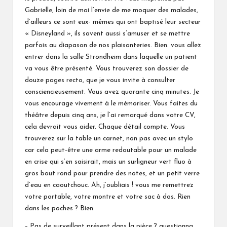
Gabrielle, loin de moi l’envie de me moquer des malades,
d’ailleurs ce sont eux- mêmes qui ont baptisé leur secteur
« Disneyland », ils savent aussi s’amuser et se mettre
parfois au diapason de nos plaisanteries. Bien. vous allez
entrer dans la salle Strondheim dans laquelle un patient
va vous être présenté. Vous trouverez son dossier de
douze pages recto, que je vous invite à consulter
consciencieusement. Vous avez quarante cinq minutes. Je
vous encourage vivement à le mémoriser. Vous faites du
théâtre depuis cinq ans, je l’ai remarqué dans votre CV,
cela devrait vous aider. Chaque détail compte. Vous
trouverez sur la table un carnet, non pas avec un stylo
car cela peut-être une arme redoutable pour un malade
en crise qui s’en saisirait, mais un surligneur vert fluo à
gros bout rond pour prendre des notes, et un petit verre
d’eau en caoutchouc. Ah, j’oubliais ! vous me remettrez
votre portable, votre montre et votre sac à dos. Rien
dans les poches ? Bien.
– Pas de surveillant présent dans la pièce ? questionna