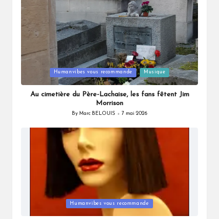
Posted
Humanvibes vous recommande
Musique
in
Au cimetière du Père-Lachaise, les fans fêtent Jim
Morrison
By
Marc BELOUIS
7 mai 2026
Posted
by
Posted
Humanvibes vous recommande
in