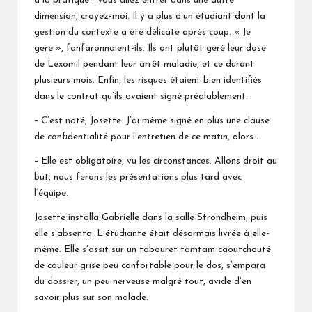
à la pratique ! Vous allez entrer dans une autre
dimension, croyez-moi. Il y a plus d’un étudiant dont la
gestion du contexte a été délicate après coup. « Je
gère », fanfaronnaient-ils. Ils ont plutôt géré leur dose
de Lexomil pendant leur arrêt maladie, et ce durant
plusieurs mois. Enfin, les risques étaient bien identifiés
dans le contrat qu’ils avaient signé préalablement.
– C’est noté, Josette. J’ai même signé en plus une clause
de confidentialité pour l’entretien de ce matin, alors…
– Elle est obligatoire, vu les circonstances. Allons droit au
but, nous ferons les présentations plus tard avec
l’équipe.
Josette installa Gabrielle dans la salle Strondheim, puis
elle s’absenta. L’étudiante était désormais livrée à elle-
même. Elle s’assit sur un tabouret tamtam caoutchouté
de couleur grise peu confortable pour le dos, s’empara
du dossier, un peu nerveuse malgré tout, avide d’en
savoir plus sur son malade.