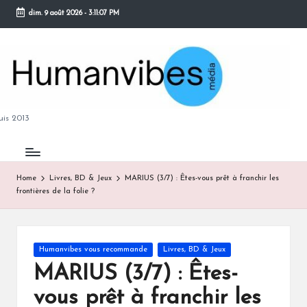
dim. 9 août 2026
-
3:11:08 PM
Skip
to
content
M
is 2013
Home
Livres, BD & Jeux
MARIUS (3/7) : Êtes-vous prêt à franchir les
frontières de la folie ?
B
Posted
Humanvibes vous recommande
Livres, BD & Jeux
in
MARIUS (3/7) : Êtes-
vous prêt à franchir les