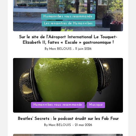
Posted
Humanvibes vous recommande
in
Les rencontres de Humanvibes
Sur le site de l’Aéroport International Le Touquet-
Elizabeth II, faites « Escale » gastronomique !
By
Marc BELOUIS
11 juin 2026
Posted
by
Posted
Humanvibes vous recommande
Musique
in
Beatles’ Secrets : le podcast érudit sur les Fab Four
By
Marc BELOUIS
21 mai 2026
Posted
by