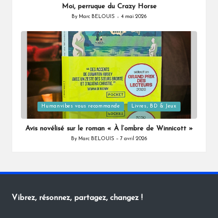
Moi, perruque du Crazy Horse
By
Marc BELOUIS
4 mai 2026
Posted
by
Posted
Humanvibes vous recommande
Livres, BD & Jeux
in
Avis novélisé sur le roman « À l’ombre de Winnicott »
By
Marc BELOUIS
7 avril 2026
Posted
by
Vibrez, résonnez, partagez, changez !