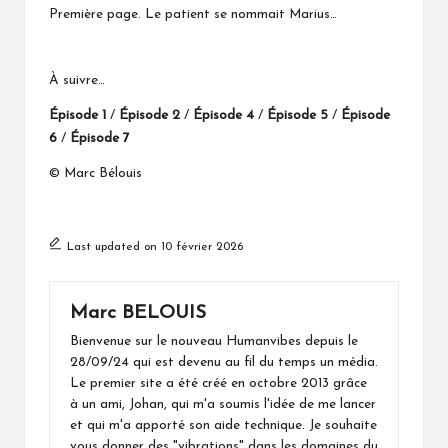
Première page. Le patient se nommait Marius…
À suivre…
Épisode 1
/
Épisode 2
/
Épisode 4
/
Épisode 5
/
Épisode
6
/
Épisode 7
© Marc Bélouis
Last updated on 10 février 2026
Marc BELOUIS
Bienvenue sur le nouveau Humanvibes depuis le
28/09/24 qui est devenu au fil du temps un média.
Le premier site a été créé en octobre 2013 grâce
à un ami, Johan, qui m'a soumis l'idée de me lancer
et qui m'a apporté son aide technique. Je souhaite
vous donner des "vibrations" dans les domaines du