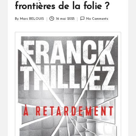
frontières de la folie ?
By
Marc BELOUIS
16 mai 2025
No Comments
Posted
by