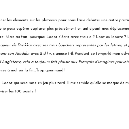
acer les éléments sur les plateaux pour nous faire débuter une autre part
e que je peux espérer capturer plus précisément en anticipant mes déplaceme
ais au fait, pourquoi Looot s’écrit avec trois o ? Loot ou looote ? Laur
gueur de Drakkar avec ses trois boucliers représentés par les lettres, et
ivant son Aladdin avec
2
d ! »,
s’amuse t-il
.
Pendant ce temps-là mon advers
l’Angleterre, cela a toujours fait plaisir aux Français d’imaginer pouvoir
mise à mal sur la fin…Trop gourmand !
ooot qui sera mise en jeu plus tard. Il me semble qu’elle se moque de mes
iser les 100 points !