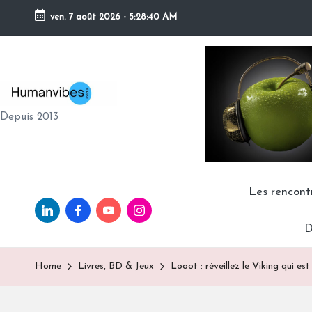
ven. 7 août 2026
-
5:28:42 AM
Skip
to
content
H
Depuis 2013
U
M
A
Les rencon
Linkedin.com
facebook.com
Youtube.com
Instagram.com
N
D
V
Home
Livres, BD & Jeux
Looot : réveillez le Viking qui est
IB
E