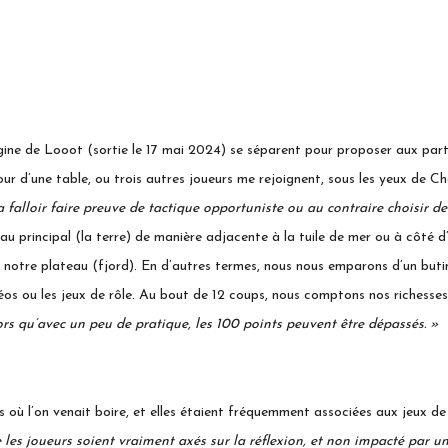
origine de Looot (sortie le 17 mai 2024) se séparent pour proposer aux par
tour d’une table, ou trois autres joueurs me rejoignent, sous les yeux de C
a falloir faire preuve de tactique opportuniste ou au contraire choisir d
eau principal (la terre) de manière adjacente à la tuile de mer ou à côté
otre plateau (fjord). En d’autres termes, nous nous emparons d’un butin, 
idéos ou les jeux de rôle. Au bout de 12 coups, nous comptons nos richesses,
ors qu’avec un peu de pratique, les 100 points peuvent être dépassés. »
s où l’on venait boire, et elles étaient fréquemment associées aux jeux de
e les joueurs soient vraiment axés
sur
la réflexion, et non impacté par
u