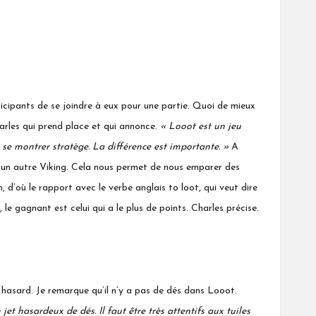
ticipants de se joindre à eux pour une partie. Quoi de mieux
harles qui prend place et qui annonce.
« Looot est un jeu
e se montrer stratège. La différence est importante. »
A
 d’un autre Viking. Cela nous permet de nous emparer des
d’où le rapport avec le verbe anglais to loot, qui veut dire
 le gagnant est celui qui a le plus de points. Charles précise.
 hasard. Je remarque qu’il n’y a pas de dés dans Looot.
n
jet hasardeux de dés. Il faut être très attentifs aux tuiles