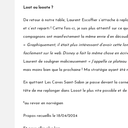
Loot ou looote ?
De retour à notre table, Laurent Escoffier s’attache à repl
et c’est reparti ! Cette fois-ci, je suis plus attentif sur c
compagnons ont manifestement la même envie d’en découdre. M
«
Graphiquement, il était plus intéressant d’avoir cette lon
facilement sur le web. Disney a fait la même chose en écr
Laurent de souligner malicieusement
« J’appelle ce plateau 
mais moins bien que la prochaine ! Ma stratégie ayant été 
En quittant Les Caves Saint-Sabin je passe devant la corne L
tête de me replonger dans Looot le plus vite possible et de v
*au revoir en norvégien
Propos recueillis le 18/04/2024