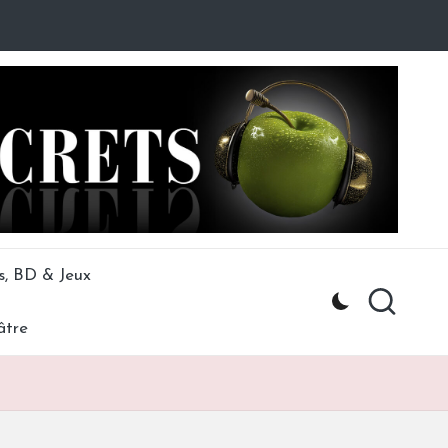
s, BD & Jeux
âtre