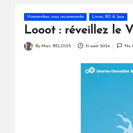
S
Posted
Humanvibes vous recommande
Livres, BD & Jeux
in
Looot : réveillez le 
By
Marc BELOUIS
31 août 2024
No 
Posted
by