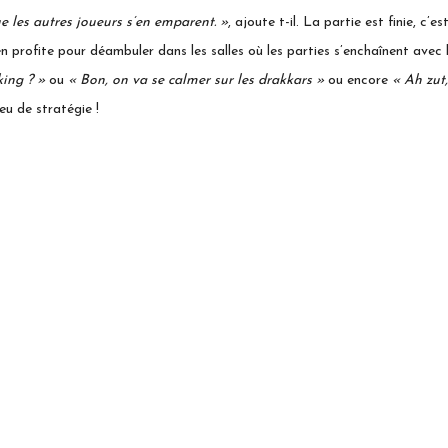
ue les autres joueurs s’en emparent. »
, ajoute t-il. La partie est finie, c
J’en profite pour déambuler dans les salles où les parties s’enchaînent av
king ? »
ou
« Bon, on va se calmer sur les drakkars »
ou encore
« Ah zut,
eu de stratégie !