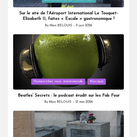
Sur le site de l’Aéroport International Le Touquet-
Elizabeth II, faites « Escale » gastronomique !
By
Marc BELOUIS
11 juin 2026
Posted
by
Posted
Humanvibes vous recommande
Musique
in
Beatles’ Secrets : le podcast érudit sur les Fab Four
By
Marc BELOUIS
21 mai 2026
Posted
by