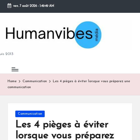
ven. 7 août 2026
-
1:49:50 AM
Skip
to
content
M
is 2013
Home
Communication
Les 4 pièges à éviter lorsque vous préparez une
communication
B
Posted
Communication
in
Les 4 pièges à éviter
lorsque vous préparez