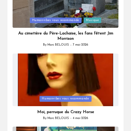
Posted
Humanvibes vous recommande
Musique
in
Au cimetière du Père-Lachaise, les fans fêtent Jim
Morrison
By
Marc BELOUIS
7 mai 2026
Posted
by
Posted
Humanvibes vous recommande
in
Moi, perruque du Crazy Horse
By
Marc BELOUIS
4 mai 2026
Posted
by