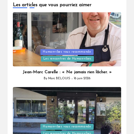
Les articles que vous pourriez aimer
Posted
Humanvibes vous recommande
in
Les rencontres de Humanvibes
Jean-Marc Carelle : « Ne jamais rien lâcher. »
By
Marc BELOUIS
16 juin 2026
Posted
by
Posted
Humanvibes vous recommande
in
Les rencontres de Humanvibes