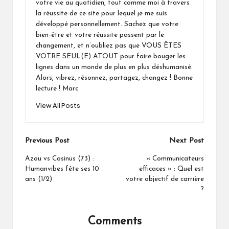
votre vie au quotidien, tout comme moi à travers
la réussite de ce site pour lequel je me suis
développé personnellement. Sachez que votre
bien-être et votre réussite passent par le
changement, et n’oubliez pas que VOUS ÊTES
VOTRE SEUL(E) ATOUT pour faire bouger les
lignes dans un monde de plus en plus déshumanisé.
Alors, vibrez, résonnez, partagez, changez ! Bonne
lecture ! Marc
View All Posts
Post
Previous Post
Next Post
navigation
Azou vs Cosinus (73) :
« Communicateurs
Humanvibes fête ses 10
efficaces » : Quel est
ans (1/2)
votre objectif de carrière
?
Comments