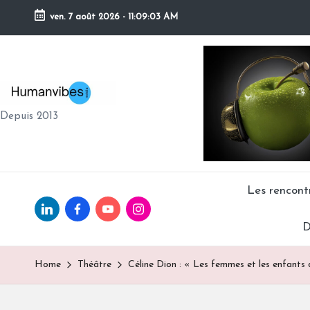
ven. 7 août 2026
-
11:09:04 AM
Skip
to
content
H
Depuis 2013
U
M
A
Les rencon
Linkedin.com
facebook.com
Youtube.com
Instagram.com
N
D
V
Home
Théâtre
Céline Dion : « Les femmes et les enfants 
IB
E