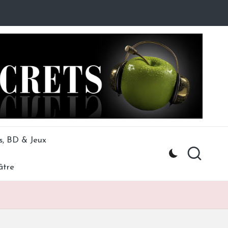
s, BD & Jeux
âtre