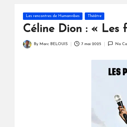
S
Posted
Les rencontres de Humanvibes
Théâtre
in
Céline Dion : « Les 
By
Marc BELOUIS
7 mai 2025
No Co
Posted
by