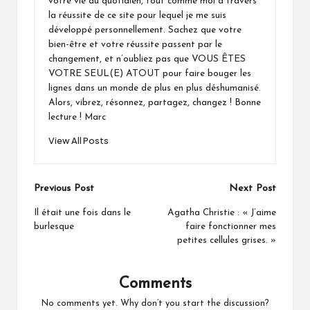
votre vie au quotidien, tout comme moi à travers
la réussite de ce site pour lequel je me suis
développé personnellement. Sachez que votre
bien-être et votre réussite passent par le
changement, et n’oubliez pas que VOUS ÊTES
VOTRE SEUL(E) ATOUT pour faire bouger les
lignes dans un monde de plus en plus déshumanisé.
Alors, vibrez, résonnez, partagez, changez ! Bonne
lecture ! Marc
View All Posts
Post
Previous Post
Next Post
navigation
Il était une fois dans le
Agatha Christie : « J’aime
burlesque
faire fonctionner mes
petites cellules grises. »
Comments
No comments yet. Why don’t you start the discussion?