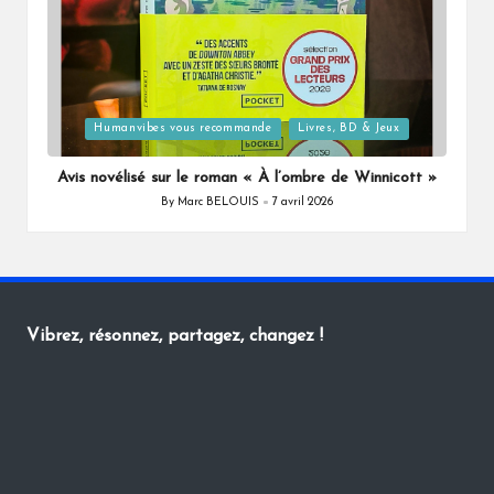
Posted
Humanvibes vous recommande
Livres, BD & Jeux
in
Avis novélisé sur le roman « À l’ombre de Winnicott »
By
Marc BELOUIS
7 avril 2026
Posted
by
Vibrez, résonnez, partagez, changez !