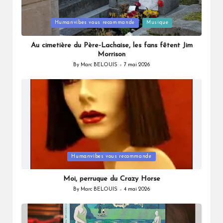
Posted
Humanvibes vous recommande
Musique
in
Au cimetière du Père-Lachaise, les fans fêtent Jim
Morrison
By
Marc BELOUIS
7 mai 2026
Posted
by
Posted
Humanvibes vous recommande
in
Moi, perruque du Crazy Horse
By
Marc BELOUIS
4 mai 2026
Posted
by