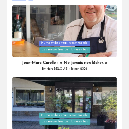
Posted
Humanvibes vous recommande
in
Les rencontres de Humanvibes
Jean-Marc Carelle : « Ne jamais rien lâcher. »
By
Marc BELOUIS
16 juin 2026
Posted
by
Posted
Humanvibes vous recommande
in
Les rencontres de Humanvibes