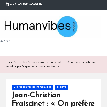
ven. 7 août 2026
-
9:38:06 PM
Skip
to
content
M
is 2013
Home
Théâtre
Jean-Christian Fraiscinet : « On préfère remonter nos
manches plutôt que de baisser notre froc. »
B
Posted
Les rencontres de Humanvibes
Théâtre
in
Jean-Christian
Fraiscinet : « On préfère