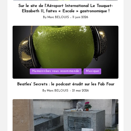
Sur le site de l’Aéroport International Le Touquet-
Elizabeth II, faites « Escale » gastronomique !
By
Marc BELOUIS
11 juin 2026
Posted
by
Posted
Humanvibes vous recommande
Musique
in
Beatles’ Secrets : le podcast érudit sur les Fab Four
By
Marc BELOUIS
21 mai 2026
Posted
by