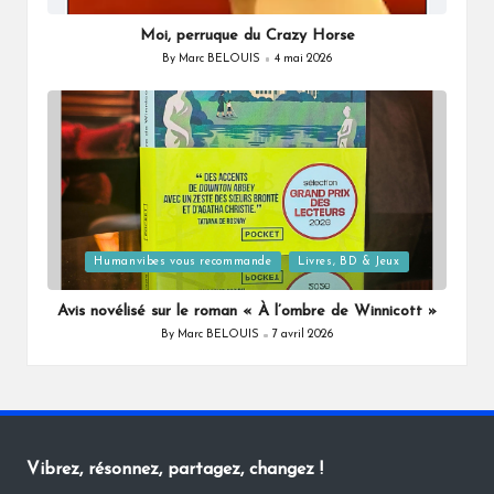
in
Moi, perruque du Crazy Horse
By
Marc BELOUIS
4 mai 2026
Posted
by
Posted
Humanvibes vous recommande
Livres, BD & Jeux
in
Avis novélisé sur le roman « À l’ombre de Winnicott »
By
Marc BELOUIS
7 avril 2026
Posted
by
Vibrez, résonnez, partagez, changez !