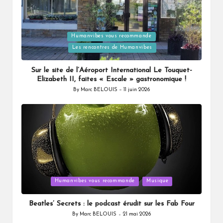
Posted
Humanvibes vous recommande
in
Les rencontres de Humanvibes
Sur le site de l’Aéroport International Le Touquet-
Elizabeth II, faites « Escale » gastronomique !
By
Marc BELOUIS
11 juin 2026
Posted
by
Posted
Humanvibes vous recommande
Musique
in
Beatles’ Secrets : le podcast érudit sur les Fab Four
By
Marc BELOUIS
21 mai 2026
Posted