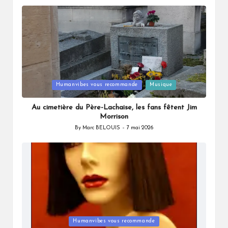
by
Posted
Humanvibes vous recommande
Musique
in
Au cimetière du Père-Lachaise, les fans fêtent Jim
Morrison
By
Marc BELOUIS
7 mai 2026
Posted
by
Posted
Humanvibes vous recommande