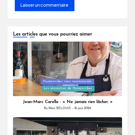
Les articles que vous pourriez aimer
Posted
Humanvibes vous recommande
in
Les rencontres de Humanvibes
Jean-Marc Carelle : « Ne jamais rien lâcher. »
By
Marc BELOUIS
16 juin 2026
Posted
by