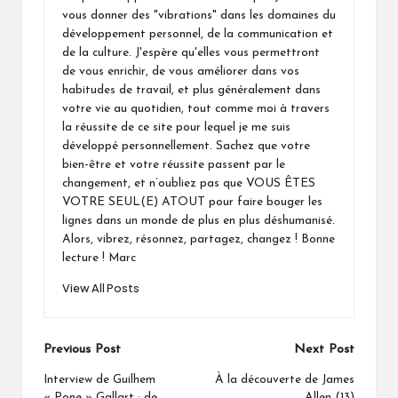
vous donner des "vibrations" dans les domaines du
développement personnel, de la communication et
de la culture. J'espère qu'elles vous permettront
de vous enrichir, de vous améliorer dans vos
habitudes de travail, et plus généralement dans
votre vie au quotidien, tout comme moi à travers
la réussite de ce site pour lequel je me suis
développé personnellement. Sachez que votre
bien-être et votre réussite passent par le
changement, et n’oubliez pas que VOUS ÊTES
VOTRE SEUL(E) ATOUT pour faire bouger les
lignes dans un monde de plus en plus déshumanisé.
Alors, vibrez, résonnez, partagez, changez ! Bonne
lecture ! Marc
View All Posts
Post
Previous Post
Next Post
navigation
Interview de Guilhem
À la découverte de James
« Pone » Gallart : de
Allen (13)