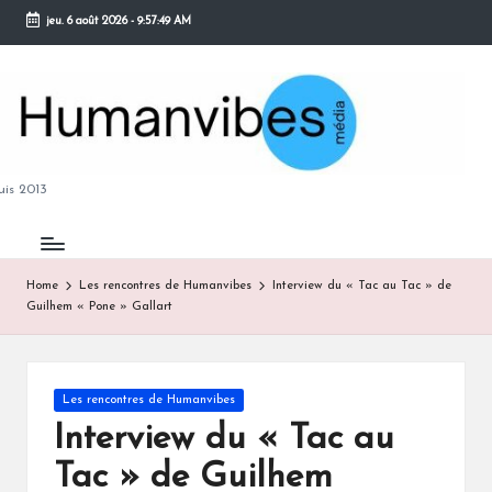
jeu. 6 août 2026
-
9:57:50 AM
Skip
to
content
M
is 2013
Home
Les rencontres de Humanvibes
Interview du « Tac au Tac » de
Guilhem « Pone » Gallart
B
Posted
Les rencontres de Humanvibes
in
Interview du « Tac au
Tac » de Guilhem