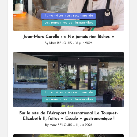
Posted
Humanvibes vous recommande
in
Les rencontres de Humanvibes
Jean-Marc Carelle : « Ne jamais rien lâcher. »
By
Marc BELOUIS
16 juin 2026
Posted
by
Posted
Humanvibes vous recommande
in
Les rencontres de Humanvibes
Sur le site de l’Aéroport International Le Touquet-
Elizabeth II, faites « Escale » gastronomique !
By
Marc BELOUIS
11 juin 2026
Posted
by