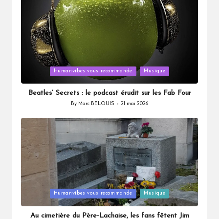
Posted
Humanvibes vous recommande
Musique
in
Beatles’ Secrets : le podcast érudit sur les Fab Four
By
Marc BELOUIS
21 mai 2026
Posted
by
Posted
Humanvibes vous recommande
Musique
in
Au cimetière du Père-Lachaise, les fans fêtent Jim