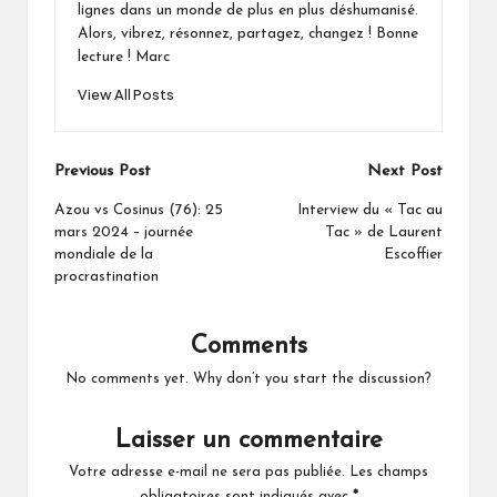
lignes dans un monde de plus en plus déshumanisé.
Alors, vibrez, résonnez, partagez, changez ! Bonne
lecture ! Marc
View All Posts
Post
Previous Post
Next Post
navigation
Azou vs Cosinus (76): 25
Interview du « Tac au
mars 2024 – journée
Tac » de Laurent
mondiale de la
Escoffier
procrastination
Comments
No comments yet. Why don’t you start the discussion?
Laisser un commentaire
Votre adresse e-mail ne sera pas publiée.
Les champs
obligatoires sont indiqués avec
*