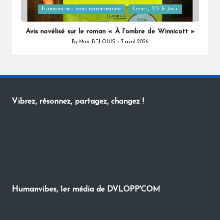
Posted
Humanvibes vous recommande
Livres, BD & Jeux
in
Avis novélisé sur le roman « À l’ombre de Winnicott »
By
Marc BELOUIS
7 avril 2026
Posted
by
Vibrez, résonnez, partagez, changez !
Humanvibes, 1er média de DVLOPP'COM