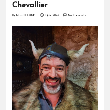
Chevallier
By
Marc BELOUIS
1 juin 2024
No Comments
Posted
by