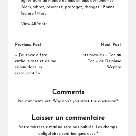
lignes dans un monde de plus en plus déshumanisé.
Alors, vibrez, résonnez, partagez, changez ! Bonne
lecture ! Marc
View All Posts
Post
Previous Post
Next Post
navigation
« J’ai envie d’être
Interview du « Tac au
enthousiaste et de me
Tac » de Delphine
réjouir dans un
Wephre
restaurant ! »
Comments
No comments yet. Why don’t you start the discussion?
Laisser un commentaire
Votre adresse e-mail ne sera pas publiée.
Les champs
obligatoires sont indiqués avec
*