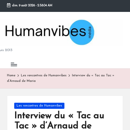
dim. 9 août 2026
-
2:58:05 AM
Skip
to
content
M
is 2013
Home
Les rencontres de Humanvibes
Interview du « Tac au Tac »
d’Arnaud de Maria
B
Posted
Les rencontres de Humanvibes
in
Interview du « Tac au
Tac » d’Arnaud de