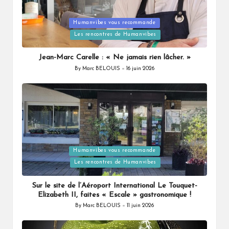
Posted
Humanvibes vous recommande
in
Les rencontres de Humanvibes
Jean-Marc Carelle : « Ne jamais rien lâcher. »
By
Marc BELOUIS
16 juin 2026
Posted
by
Posted
Humanvibes vous recommande
in
Les rencontres de Humanvibes
Sur le site de l’Aéroport International Le Touquet-
Elizabeth II, faites « Escale » gastronomique !
By
Marc BELOUIS
11 juin 2026
Posted
by