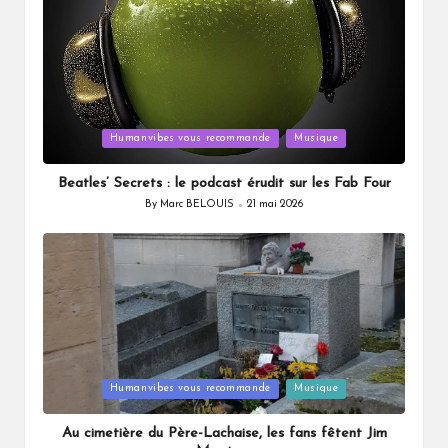
Posted
Humanvibes vous recommande
Musique
in
Beatles’ Secrets : le podcast érudit sur les Fab Four
By
Marc BELOUIS
21 mai 2026
Posted
by
Posted
Humanvibes vous recommande
Musique
in
Au cimetière du Père-Lachaise, les fans fêtent Jim