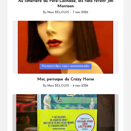
Au cimetière du Père-Lachaise, les fans fêtent Jim
Morrison
By
Marc BELOUIS
7 mai 2026
Posted
by
Posted
Humanvibes vous recommande
in
Moi, perruque du Crazy Horse
By
Marc BELOUIS
4 mai 2026
Posted
by