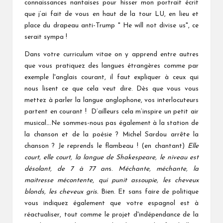
connaissances nantaises pour hisser mon portrait écrit
que j’ai fait de vous en haut de la tour LU, en lieu et
place du drapeau anti-Trump " He will not divise us", ce
serait sympa !
Dans votre curriculum vitae on y apprend entre autres
que vous pratiquez des langues étrangères comme par
exemple l'anglais courant, il faut expliquer à ceux qui
nous lisent ce que cela veut dire. Dès que vous vous
mettez à parler la langue anglophone, vos interlocuteurs
partent en courant ! D’ailleurs cela m’inspire un petit air
musical….Ne sommes-nous pas également à la station de
la chanson et de la poésie ? Michel Sardou arrête la
chanson ? Je reprends le flambeau ! (en chantant)
Elle
court, elle court, la langue de Shakespeare, le niveau est
désolant, de 7 à 77 an
s.
Méchante, méchante, la
maitresse mécontente
,
qui punit assoupie,
les cheveux
blonds, les cheveux gris.
Bien. Et sans faire de politique
vous indiquez également que votre espagnol est à
réactualiser, tout comme le projet d'indépendance de la