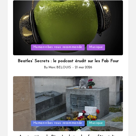
Posted
Humanvibes vous recommande
Musique
in
Beatles’ Secrets : le podcast érudit sur les Fab Four
By
Marc BELOUIS
21 mai 2026
Posted
by
Posted
Humanvibes vous recommande
Musique
in