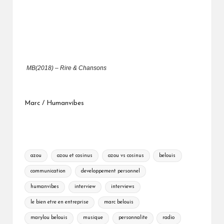
MB(2018) – Rire & Chansons
Marc / Humanvibes
Tags:
azou
azou et cosinus
azou vs cosinus
belouis
communication
developpement personnel
humanvibes
interview
interviews
le bien etre en entreprise
marc belouis
marylou belouis
musique
personnalite
radio