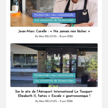
Posted
Humanvibes vous recommande
in
Les rencontres de Humanvibes
Jean-Marc Carelle : « Ne jamais rien lâcher. »
By
Marc BELOUIS
16 juin 2026
Posted
by
Posted
Humanvibes vous recommande
in
Les rencontres de Humanvibes
Sur le site de l’Aéroport International Le Touquet-
Elizabeth II, faites « Escale » gastronomique !
By
Marc BELOUIS
11 juin 2026
Posted
by