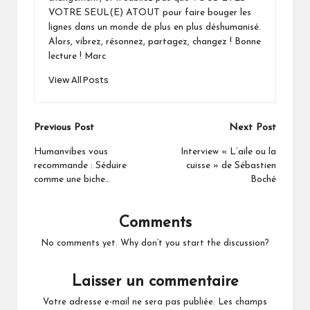
VOTRE SEUL(E) ATOUT pour faire bouger les
lignes dans un monde de plus en plus déshumanisé.
Alors, vibrez, résonnez, partagez, changez ! Bonne
lecture ! Marc
View All Posts
Post
Previous Post
Next Post
navigation
Humanvibes vous
Interview « L’aile ou la
recommande : Séduire
cuisse » de Sébastien
comme une biche…
Boché
Comments
No comments yet. Why don’t you start the discussion?
Laisser un commentaire
Votre adresse e-mail ne sera pas publiée.
Les champs