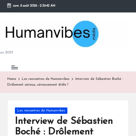
sam. 8 août 2026
-
2:39:43 AM
Skip
to
content
M
is 2013
Home
Les rencontres de Humanvibes
Interview de Sébastien Boché :
Drôlement sérieux, sérieusement drôle !
B
Posted
Les rencontres de Humanvibes
in
Interview de Sébastien
Boché : Drôlement