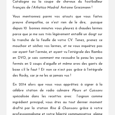
Catalogne ou la coupe de cheveux du footballeur
français de
l’Athético Madrid
Antoine Griezmann !
Vous mentionnez parmi vos atouts que vous faites
preuve d'empathie, ce n'est rien de le dire, puisque
depuis 10 bonnes minutes vous pleurez à chaudes larmes
parce que je me suis très légèrement entaillé un doigt sur
la tranche de la feuille de votre CV. Tenez, prenez ce
mouchoir et séchez vos larmes, et ne vous inquiétez pas
car ayant fait l’armée, et ayant vu l’intégrale des Rambo
en DVD, je sais comment me recoudre la peau les yeux
fermés en 2 coups d’aiguille et même avec des gants de
boxe s’il le faut ! Et non ce n’est pas grâce à l’intégrale
des Rocky, car je ne les ai jamais vus !
En 2014 alors que vous vous apprêtiez à signer à la
célèbre station de radio culinaire
Pleurs et Cuissons
spécialisée dans les recettes avec l’oignon comme
ingrédient principal, vous êtes au tout dernier moment
drafté par la station
Rire & Chansons
grâce à votre
professionnalisme et votre hilarité communicative pleine