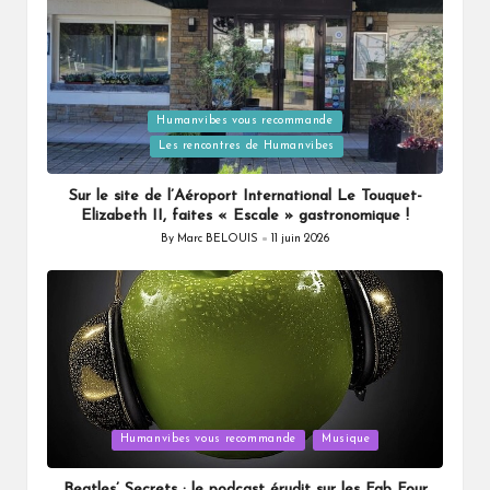
Posted
Humanvibes vous recommande
in
Les rencontres de Humanvibes
Sur le site de l’Aéroport International Le Touquet-
Elizabeth II, faites « Escale » gastronomique !
By
Marc BELOUIS
11 juin 2026
Posted
by
Posted
Humanvibes vous recommande
Musique
in
Beatles’ Secrets : le podcast érudit sur les Fab Four