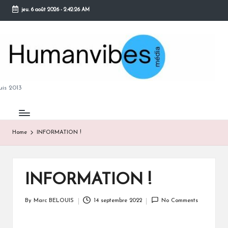
jeu. 6 août 2026
-
2:42:26 AM
Skip
to
content
M
is 2013
Home
INFORMATION !
B
INFORMATION !
By
Marc BELOUIS
14 septembre 2022
No Comments
Posted
by