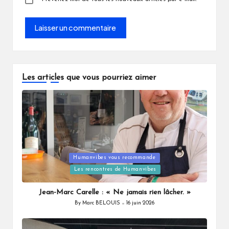
Les articles que vous pourriez aimer
Posted
Humanvibes vous recommande
in
Les rencontres de Humanvibes
Jean-Marc Carelle : « Ne jamais rien lâcher. »
By
Marc BELOUIS
16 juin 2026
Posted
by