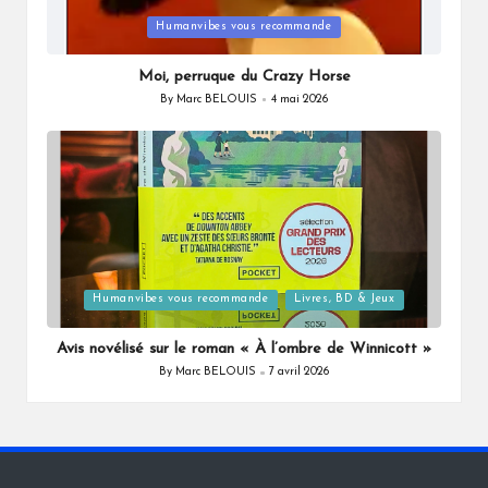
Posted
Humanvibes vous recommande
in
Moi, perruque du Crazy Horse
By
Marc BELOUIS
4 mai 2026
Posted
by
Posted
Humanvibes vous recommande
Livres, BD & Jeux
in
Avis novélisé sur le roman « À l’ombre de Winnicott »
By
Marc BELOUIS
7 avril 2026
Posted
by