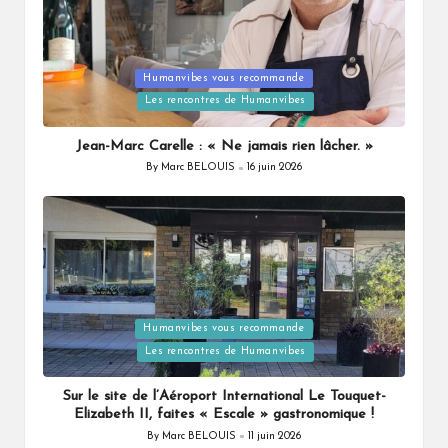
Posted
Humanvibes vous recommande
in
Les rencontres de Humanvibes
Jean-Marc Carelle : « Ne jamais rien lâcher. »
By
Marc BELOUIS
16 juin 2026
Posted
by
Posted
Humanvibes vous recommande
in
Les rencontres de Humanvibes
Sur le site de l’Aéroport International Le Touquet-
Elizabeth II, faites « Escale » gastronomique !
By
Marc BELOUIS
11 juin 2026
Posted