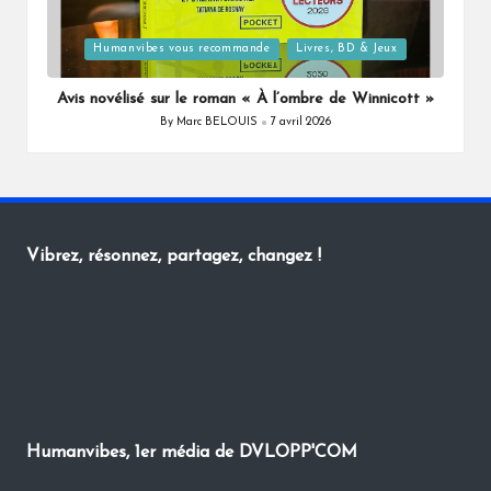
Posted
Humanvibes vous recommande
Livres, BD & Jeux
in
Avis novélisé sur le roman « À l’ombre de Winnicott »
By
Marc BELOUIS
7 avril 2026
Posted
by
Vibrez, résonnez, partagez, changez !
Humanvibes, 1er média de DVLOPP'COM