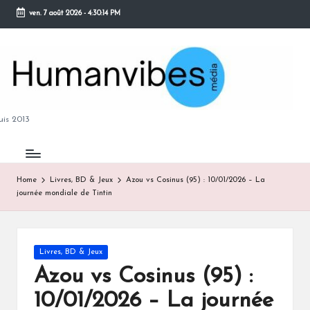
ven. 7 août 2026
-
4:30:15 PM
Skip
to
content
M
is 2013
Home
Livres, BD & Jeux
Azou vs Cosinus (95) : 10/01/2026 – La
journée mondiale de Tintin
B
Posted
Livres, BD & Jeux
in
Azou vs Cosinus (95) :
10/01/2026 – La journée