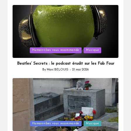
by
Posted
Humanvibes vous recommande
Musique
in
Beatles’ Secrets : le podcast érudit sur les Fab Four
By
Marc BELOUIS
21 mai 2026
Posted
by
Posted
Humanvibes vous recommande
Musique
in