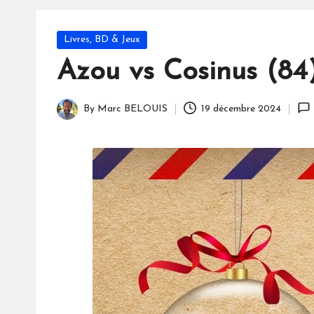
S
Posted
Livres, BD & Jeux
in
Azou vs Cosinus (84)
By
Marc BELOUIS
19 décembre 2024
Posted
by