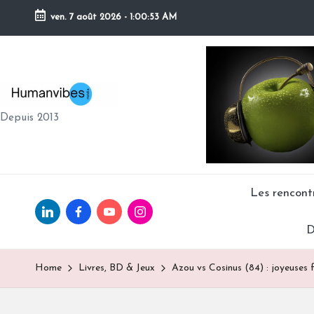
ven. 7 août 2026
-
1:00:55 AM
Skip
to
content
H
Depuis 2013
U
M
A
Les rencon
Linkedin.com
facebook.com
Youtube.com
Instagram.com
N
D
V
Home
Livres, BD & Jeux
Azou vs Cosinus (84) : joyeuses
IB
E