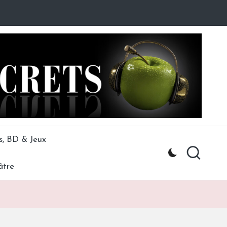
s, BD & Jeux
âtre