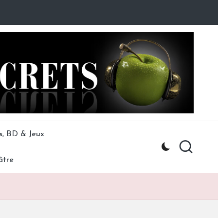
s, BD & Jeux
âtre