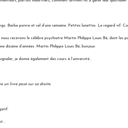
imenteurs, parfois meurtriers, comment arrivent-ils à gérer leur quotidien 
ngs. Barbe poivre et sel d’une semaine. Petites lunettes. Le regard vif
» nous recevons le célèbre psychiatre Martin Philippe Louis Bé, dont les 
une dizaine d’années. Martin Philippe Louis Bé, bonjour.
ignaler, je donne également des cours à l’université…
e un livre posé sur sa droite.
atif.
rit…