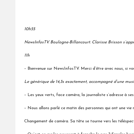
HÉC
10h55
NewsInfosTV. Boulogne-Billancourt. Clarisse Brisson s’appr
11h
– Bienvenue sur NewsInfosTV. Merci d’être avec nous, si vou
Le générique de 14,3s exactement, accompagné d’une musiqu
– Les yeux verts, face caméra, la journaliste s’adresse à ses
– Nous allons parlé ce matin des personnes qui ont une vie mu
Changement de caméra. Sa tête se tourne vers les téléspec