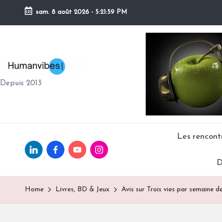
sam. 8 août 2026
-
5:22:00 PM
Skip
to
content
H
Depuis 2013
U
M
A
Les rencon
Linkedin.com
facebook.com
Youtube.com
Instagram.com
N
D
V
Home
Livres, BD & Jeux
Avis sur Trois vies par semaine d
IB
E