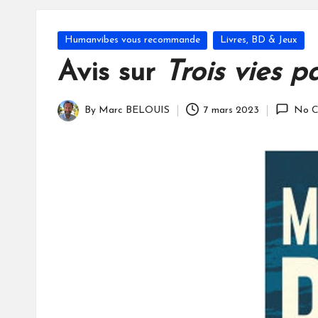
S
Posted
Humanvibes vous recommande
Livres, BD & Jeux
in
Avis sur
Trois vies 
By
Marc BELOUIS
7 mars 2023
No C
Posted
by