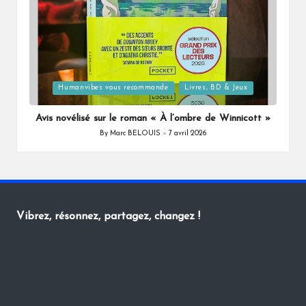
Posted
Humanvibes vous recommande
Livres, BD & Jeux
in
Avis novélisé sur le roman « À l’ombre de Winnicott »
By
Marc BELOUIS
7 avril 2026
Posted
by
Vibrez, résonnez, partagez, changez !