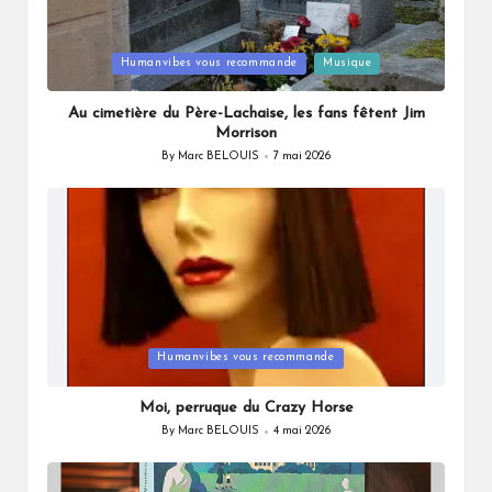
Posted
Humanvibes vous recommande
Musique
in
Au cimetière du Père-Lachaise, les fans fêtent Jim
Morrison
By
Marc BELOUIS
7 mai 2026
Posted
by
Posted
Humanvibes vous recommande
in
Moi, perruque du Crazy Horse
By
Marc BELOUIS
4 mai 2026
Posted
by