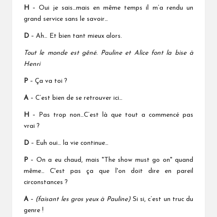
H
– Oui je sais…mais en même temps il m’a rendu un
grand service sans le savoir…
D
– Ah… Et bien tant mieux alors.
Tout le monde est gêné. Pauline et Alice font la bise à
Henri
P
– Ça va toi ?
A
– C’est bien de se retrouver ici…
H
– Pas trop non…C’est là que tout a commencé pas
vrai ?
D
– Euh oui… la vie continue…
P
– On a eu chaud, mais "The show must go on" quand
même… C'est pas ça que l'on doit dire en pareil
circonstances ?
A
–
(faisant les gros yeux à Pauline)
Si si, c’est un truc du
genre !