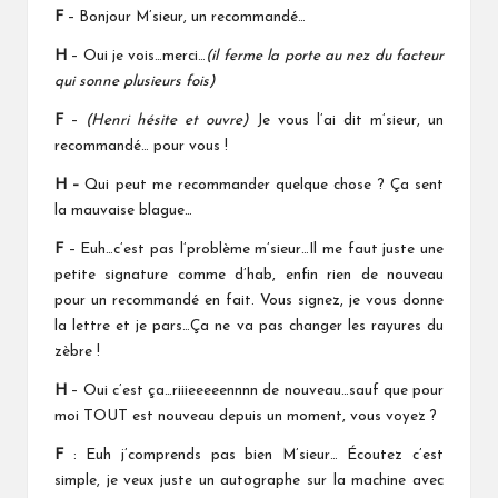
F
– Bonjour M’sieur, un recommandé…
H
– Oui je vois…merci…
(il ferme la porte
au nez du facteur
qui
s
onne plusieurs fois
)
F
–
(Henri hésite et ouvre)
Je vous l’ai dit m’sieur, un
recommandé… pour vous !
H –
Qui peut me recommander quelque chose ? Ça sent
la mauvaise blague…
F
– Euh…c’est pas l’problème m’sieur…Il me faut juste une
petite signature comme d’hab, enfin rien de nouveau
pour un recommandé en fait. Vous signez, je vous donne
la lettre et je pars…
Ça ne va pas changer les rayures du
zèbre !
H
– Oui c’est ça…riiieeeeennnn de nouveau…sauf que pour
moi TOUT est nouveau depuis un moment, vous voyez ?
F
: Euh j’comprends pas bien M’sieur… Écoutez c’est
simple, je veux juste un autographe sur la machine avec