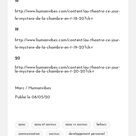
18
http://www.humanvibes.com/content/au-theatre-ce-jour-
le-mystere-de-la-chambre-en-t-18-20?ck=
19
http://www.humanvibes.com/content/au-theatre-ce-jour-
le-mystere-de-la-chambre-en-t-19-20?ck=
20
http://www.humanvibes.com/content/au-theatre-ce-jour-
le-mystere-de-la-chambre-en-t-20-20?ck=
Marc / Humanvibes
Publié le 08/05/20
Tags:
azou
azou et cosinus
azou vs cosinus
belouis
communication
cosinus
developpement personnel