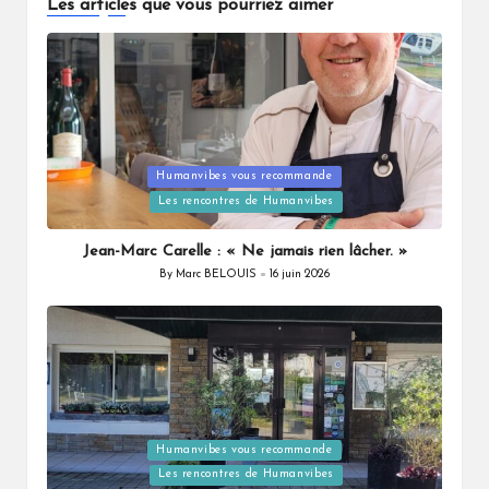
Les articles que vous pourriez aimer
Posted
Humanvibes vous recommande
in
Les rencontres de Humanvibes
Jean-Marc Carelle : « Ne jamais rien lâcher. »
By
Marc BELOUIS
16 juin 2026
Posted
by
Posted
Humanvibes vous recommande
in
Les rencontres de Humanvibes