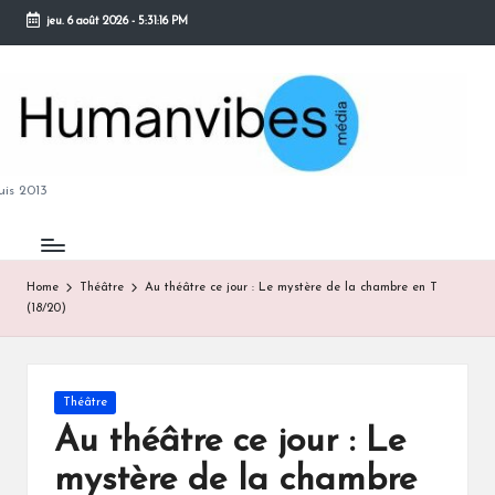
jeu. 6 août 2026
-
5:31:16 PM
Skip
to
content
M
is 2013
Home
Théâtre
Au théâtre ce jour : Le mystère de la chambre en T
(18/20)
B
Posted
Théâtre
in
Au théâtre ce jour : Le
mystère de la chambre