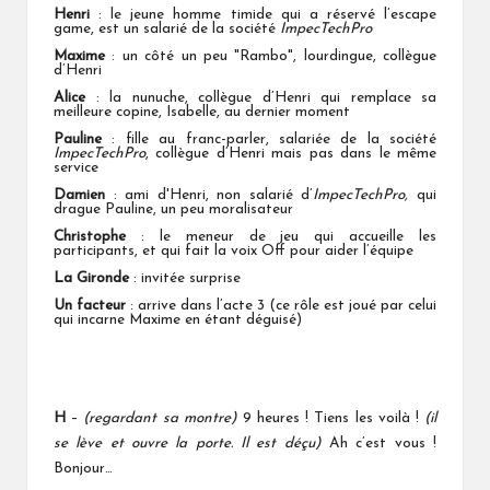
Henri
: le jeune homme timide qui a réservé l’escape
game, est un salarié de la société
ImpecTechPro
Maxime
: un côté un peu "Rambo", lourdingue, collègue
d’Henri
Alice
: la nunuche, collègue d’Henri qui remplace sa
meilleure copine, Isabelle, au dernier moment
Pauline
: fille au franc-parler, salariée de la société
ImpecTechPro
, collègue d’Henri mais pas dans le même
service
Damien
: ami d'Henri, non salarié d’
ImpecTechPro,
qui
drague Pauline, un peu moralisateur
Christophe
: le meneur de jeu qui accueille les
participants, et qui fait la voix Off pour aider l’équipe
La Gironde
: invitée surprise
Un facteur
: arrive dans l’acte 3 (ce rôle est joué par celui
qui incarne Maxime en étant déguisé)
H
–
(regardant sa montre)
9 heures ! Tiens les voilà !
(il
se lève et ouvre la porte.
Il est déçu
)
Ah c’est vous !
Bonjour…