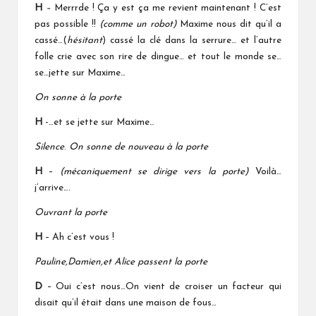
H
–
Merrrde ! Ça y est ça me revient maintenant ! C’est
pas possible !!
(comme un robot)
Maxime nous dit qu’il a
cassé…(
hésitant
) cassé la clé dans la serrure… et l’autre
folle crie avec son rire de dingue… et tout le monde se…
se…jette sur Maxime…
On sonne à la porte
H
-…et se jette sur Maxime…
Silence
.
On sonne de nouveau à la porte
H
–
(mécaniquement se dirige vers la porte)
Voilà…
j’arrive….
Ouvrant la porte
H
– Ah c’est vous !
Pauline,Damien,et Alice
passent la porte
D
– Oui c’est nous…On vient de croiser un facteur qui
disait qu’il était dans une maison de fous…