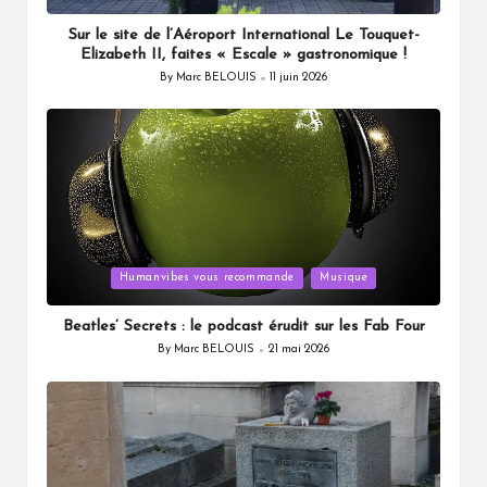
Sur le site de l’Aéroport International Le Touquet-
Elizabeth II, faites « Escale » gastronomique !
By
Marc BELOUIS
11 juin 2026
Posted
by
Posted
Humanvibes vous recommande
Musique
in
Beatles’ Secrets : le podcast érudit sur les Fab Four
By
Marc BELOUIS
21 mai 2026
Posted
by