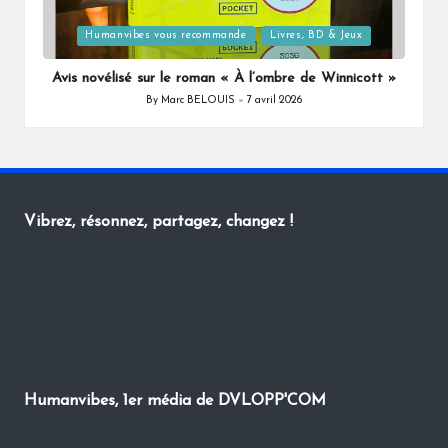
Posted
Humanvibes vous recommande
Livres, BD & Jeux
in
Avis novélisé sur le roman « À l’ombre de Winnicott »
By
Marc BELOUIS
7 avril 2026
Posted
by
Vibrez, résonnez, partagez, changez !
Humanvibes, 1er média de DVLOPP'COM