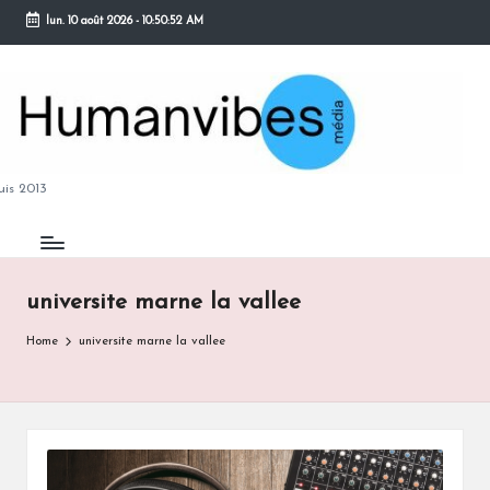
lun. 10 août 2026
-
10:50:53 AM
Skip
to
content
M
is 2013
universite marne la vallee
B
Home
universite marne la vallee