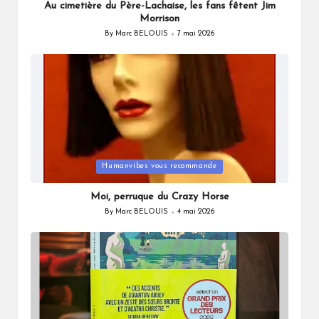
Au cimetière du Père-Lachaise, les fans fêtent Jim
Morrison
By
Marc BELOUIS
7 mai 2026
Posted
by
Posted
Humanvibes vous recommande
in
Moi, perruque du Crazy Horse
By
Marc BELOUIS
4 mai 2026
Posted
by