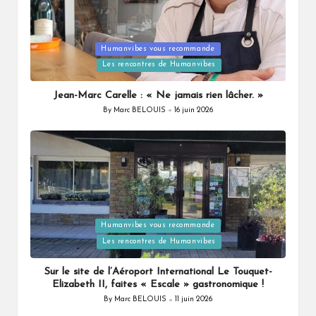
Humanvibes vous recommande
Posted
Les rencontres de Humanvibes
in
Jean-Marc Carelle : « Ne jamais rien lâcher. »
By
Marc BELOUIS
16 juin 2026
Posted
by
Humanvibes vous recommande
Posted
Les rencontres de Humanvibes
in
Sur le site de l’Aéroport International Le Touquet-
Elizabeth II, faites « Escale » gastronomique !
By
Marc BELOUIS
11 juin 2026
Posted