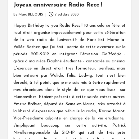
Joyeux anniversaire Radio Recc !
By
Marc BELOUIS
7 octobre 2020
Posted
by
Happy Birthday to you Radio Recc ! 10 ans cela se fête, et
tout était organisé impeccablement pour cette célébration
de la web radio de l’université de Paris-Est Marne-la-
Vallée. Sachez que j’ai fait partie de cette aventure sur la
période 2011-2012 en intégrant l’émission
Cin’Hebdo
-
grâce à ma nièce Daphné étudiante - consacrée au cinéma.
L’exercice en direct était très formateur, périlleux, mais
bien entouré par Walide, Félix, Ludwig, tout s’est bien
déroulé, à tel point, que je me suis mis à écrire rapidement
mes chroniques dans le style de ce que vous lisez sur
Humanvibes. Etaient présents à cette soirée entres autres,
Emeric Bréhier, député de Seine-et-Marne, très attaché à
la liberté d’expression que véhicule la radio, Karine Marot,
Vice-Présidente adjointe en charge de la vie étudiante,
s'impliquant beaucoup sur cette activité, Patrick
Nivolle,responsable du SIO-IP qui suit de très près