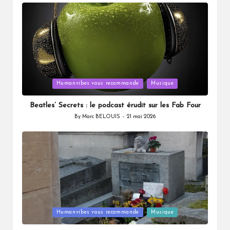
by
Posted
Humanvibes vous recommande
Musique
in
Beatles’ Secrets : le podcast érudit sur les Fab Four
By
Marc BELOUIS
21 mai 2026
Posted
by
Posted
Humanvibes vous recommande
Musique
in