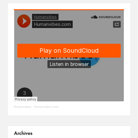
Humanvibes
·
Humanvibes.com
Archives