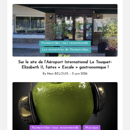
by
Humanvibes vous recommande
Posted
Les rencontres de Humanvibes
in
Sur le site de l’Aéroport International Le Touquet-
Elizabeth II, faites « Escale » gastronomique !
By
Marc BELOUIS
11 juin 2026
Posted
by
Posted
Humanvibes vous recommande
Musique