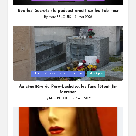
in
Beatles’ Secrets : le podcast érudit sur les Fab Four
By
Marc BELOUIS
21 mai 2026
Posted
by
Posted
Humanvibes vous recommande
Musique
in
Au cimetière du Père-Lachaise, les fans fêtent Jim
Morrison
By
Marc BELOUIS
7 mai 2026
Posted
by