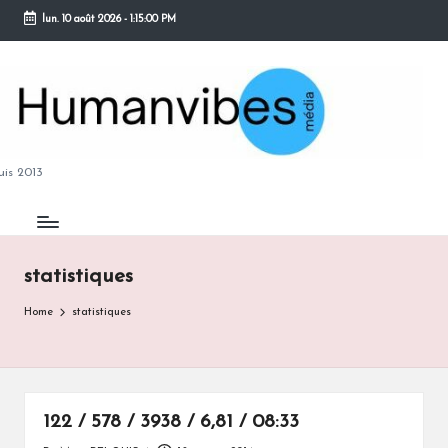
lun. 10 août 2026
-
1:15:01 PM
Skip
to
content
M
is 2013
statistiques
B
Home
statistiques
122 / 578 / 3938 / 6,81 / 08:33