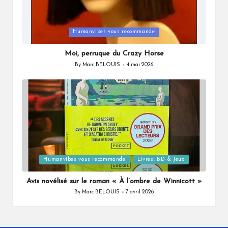
Posted
Humanvibes vous recommande
in
Moi, perruque du Crazy Horse
By
Marc BELOUIS
4 mai 2026
Posted
by
Posted
Humanvibes vous recommande
Livres, BD & Jeux
in
Avis novélisé sur le roman « À l’ombre de Winnicott »
By
Marc BELOUIS
7 avril 2026
Posted
by