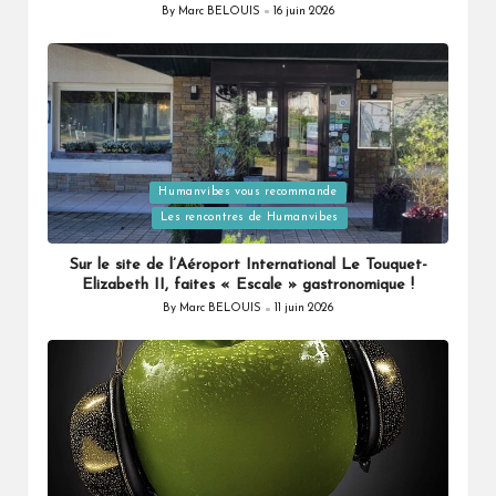
By
Marc BELOUIS
16 juin 2026
Posted
by
Humanvibes vous recommande
Posted
Les rencontres de Humanvibes
in
Sur le site de l’Aéroport International Le Touquet-
Elizabeth II, faites « Escale » gastronomique !
By
Marc BELOUIS
11 juin 2026
Posted
by