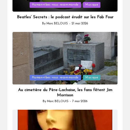
Posted
Humanvibes vous recommande
Musique
in
Beatles’ Secrets : le podcast érudit sur les Fab Four
By
Marc BELOUIS
21 mai 2026
Posted
by
Posted
Humanvibes vous recommande
Musique
in
Au cimetière du Père-Lachaise, les fans fêtent Jim
Morrison
By
Marc BELOUIS
7 mai 2026
Posted
by