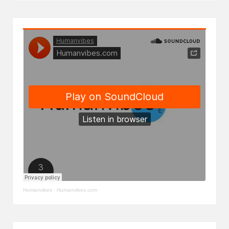
Humanvibes
·
Humanvibes.com