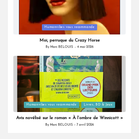
Posted
Humanvibes vous recommande
in
Moi, perruque du Crazy Horse
By
Marc BELOUIS
4 mai 2026
Posted
by
Posted
Humanvibes vous recommande
Livres, BD & Jeux
in
Avis novélisé sur le roman « À l’ombre de Winnicott »
By
Marc BELOUIS
7 avril 2026
Posted
by