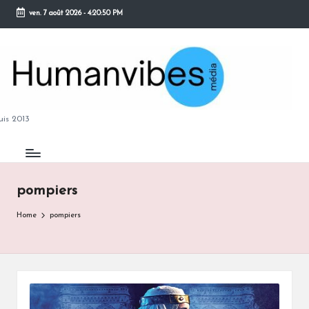
ven. 7 août 2026
-
4:20:51 PM
Skip
to
content
M
is 2013
pompiers
B
Home
pompiers