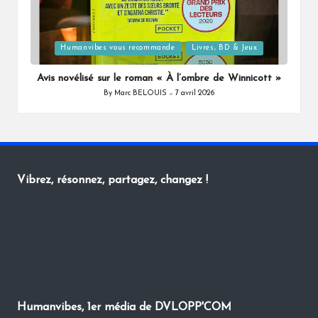
Posted
Humanvibes vous recommande
Livres, BD & Jeux
in
Avis novélisé sur le roman « À l’ombre de Winnicott »
By
Marc BELOUIS
7 avril 2026
Posted
by
Vibrez, résonnez, partagez, changez !
Humanvibes, 1er média de DVLOPP'COM