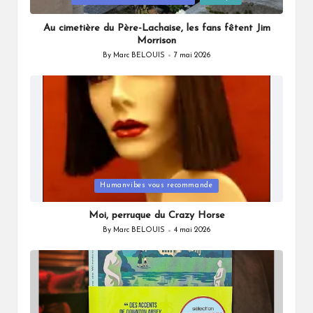
in
Au cimetière du Père-Lachaise, les fans fêtent Jim
Morrison
By
Marc BELOUIS
7 mai 2026
Posted
by
Posted
Humanvibes vous recommande
in
Moi, perruque du Crazy Horse
By
Marc BELOUIS
4 mai 2026
Posted
by