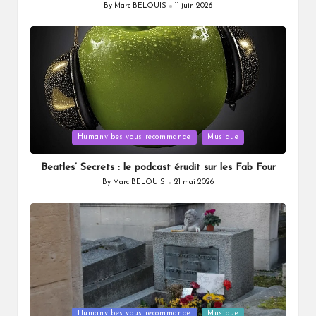
By
Marc BELOUIS
11 juin 2026
Posted
by
Posted
Humanvibes vous recommande
Musique
in
Beatles’ Secrets : le podcast érudit sur les Fab Four
By
Marc BELOUIS
21 mai 2026
Posted
by
Posted
Humanvibes vous recommande
Musique