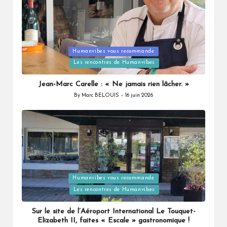
Humanvibes vous recommande
Posted
Les rencontres de Humanvibes
in
Jean-Marc Carelle : « Ne jamais rien lâcher. »
By
Marc BELOUIS
16 juin 2026
Posted
by
Humanvibes vous recommande
Posted
Les rencontres de Humanvibes
in
Sur le site de l’Aéroport International Le Touquet-
Elizabeth II, faites « Escale » gastronomique !