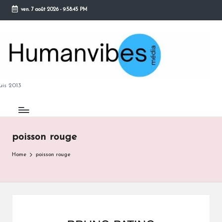
ven. 7 août 2026
-
9:58:46 PM
Skip
to
content
M
is 2013
poisson rouge
B
Home
poisson rouge