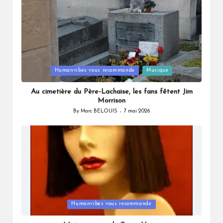
Posted
Humanvibes vous recommande
Musique
in
Au cimetière du Père-Lachaise, les fans fêtent Jim
Morrison
By
Marc BELOUIS
7 mai 2026
Posted
by
Posted
Humanvibes vous recommande
in