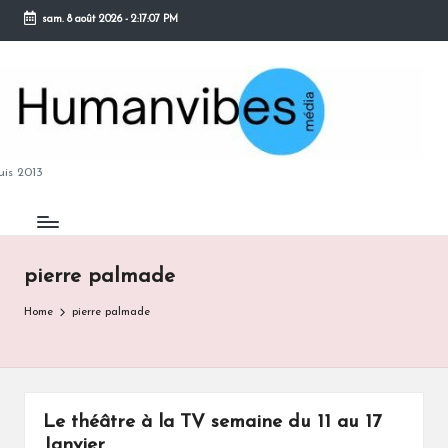
sam. 8 août 2026
-
2:17:08 PM
Skip
to
content
M
is 2013
pierre palmade
B
Home
pierre palmade
Le théâtre à la TV semaine du 11 au 17
Janvier