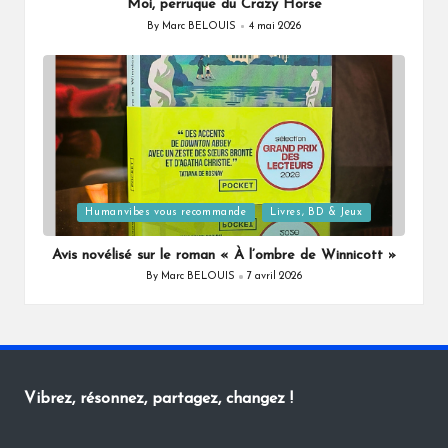
Moi, perruque du Crazy Horse
By
Marc BELOUIS
4 mai 2026
Posted
by
Posted
Humanvibes vous recommande
Livres, BD & Jeux
in
Avis novélisé sur le roman « À l’ombre de Winnicott »
By
Marc BELOUIS
7 avril 2026
Posted
by
Vibrez, résonnez, partagez, changez !