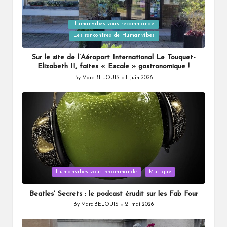
Humanvibes vous recommande
Posted
Les rencontres de Humanvibes
in
Sur le site de l’Aéroport International Le Touquet-
Elizabeth II, faites « Escale » gastronomique !
By
Marc BELOUIS
11 juin 2026
Posted
by
Posted
Humanvibes vous recommande
Musique
in
Beatles’ Secrets : le podcast érudit sur les Fab Four
By
Marc BELOUIS
21 mai 2026
Posted
by