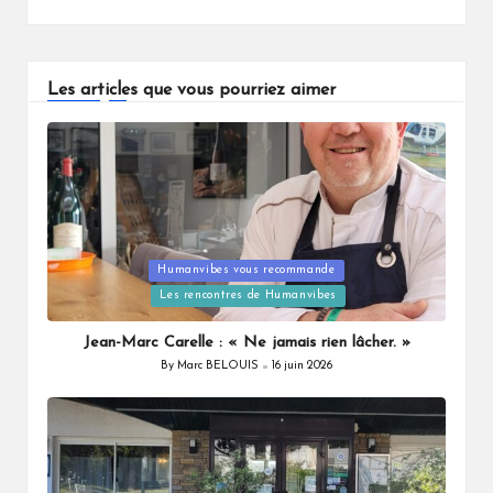
Les articles que vous pourriez aimer
Humanvibes vous recommande
Posted
Les rencontres de Humanvibes
in
Jean-Marc Carelle : « Ne jamais rien lâcher. »
By
Marc BELOUIS
16 juin 2026
Posted
by