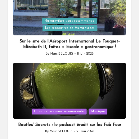
Humanvibes vous recommande
Posted
Les rencontres de Humanvibes
in
Sur le site de l’Aéroport International Le Touquet-
Elizabeth II, faites « Escale » gastronomique !
By
Marc BELOUIS
11 juin 2026
Posted
by
Posted
Humanvibes vous recommande
Musique
in
Beatles’ Secrets : le podcast érudit sur les Fab Four
By
Marc BELOUIS
21 mai 2026
Posted