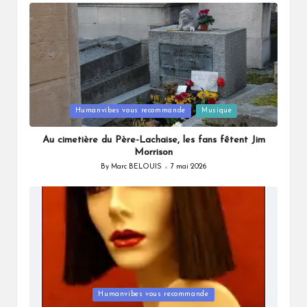
by
Posted
Humanvibes vous recommande
Musique
in
Au cimetière du Père-Lachaise, les fans fêtent Jim
Morrison
By
Marc BELOUIS
7 mai 2026
Posted
by
Posted
Humanvibes vous recommande