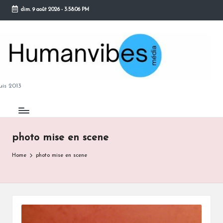
dim. 9 août 2026
-
3:58:07 PM
Skip
to
content
M
is 2013
photo mise en scene
B
Home
photo mise en scene