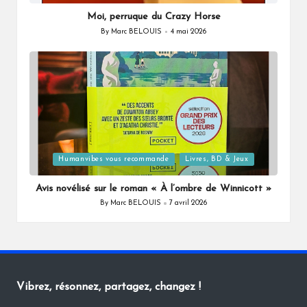
in
Moi, perruque du Crazy Horse
By
Marc BELOUIS
4 mai 2026
Posted
by
Posted
Humanvibes vous recommande
Livres, BD & Jeux
in
Avis novélisé sur le roman « À l’ombre de Winnicott »
By
Marc BELOUIS
7 avril 2026
Posted
by
Vibrez, résonnez, partagez, changez !