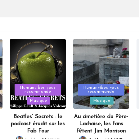
Posted
Posted
Humanvibes vous
Humanvibes vous
recommande
recommande
in
in
Musique
Musique
Beatles’ Secrets : le
Au cimetière du Père-
podcast érudit sur les
Lachaise, les fans
Fab Four
fêtent Jim Morrison
,