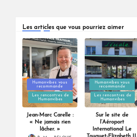
Les articles que vous pourriez aimer
Posted
Posted
Humanvibes vous
Humanvibes vous
recommande
recommande
in
in
Les rencontres de
Les rencontres de
Humanvibes
Humanvibes
Jean-Marc Carelle :
Sur le site de
« Ne jamais rien
l’Aéroport
lâcher. »
International Le
Touquet-Elizabeth II