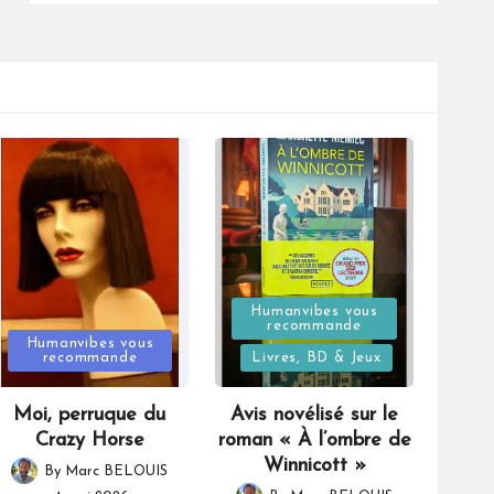
Posted
Humanvibes vous
recommande
Posted
in
Humanvibes vous
recommande
Livres, BD & Jeux
in
Moi, perruque du
Avis novélisé sur le
Crazy Horse
roman « À l’ombre de
Winnicott »
By
Marc BELOUIS
Posted