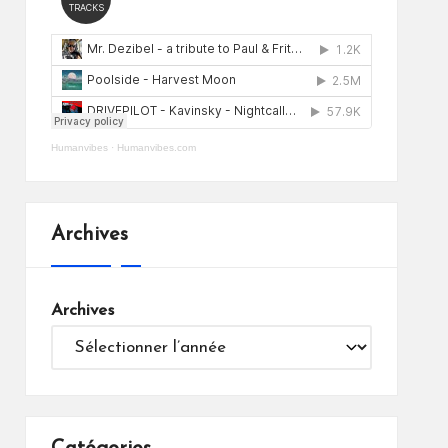
Humanvibes
·
Humanvibes.com
Archives
Archives