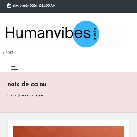
dim. 9 août 2026
-
2:29:01 AM
Skip
to
content
M
is 2013
noix de cajou
B
Home
noix de cajou