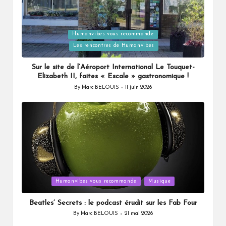
Humanvibes vous recommande
Posted
Les rencontres de Humanvibes
in
Sur le site de l’Aéroport International Le Touquet-
Elizabeth II, faites « Escale » gastronomique !
By
Marc BELOUIS
11 juin 2026
Posted
by
Posted
Humanvibes vous recommande
Musique
in
Beatles’ Secrets : le podcast érudit sur les Fab Four
By
Marc BELOUIS
21 mai 2026
Posted