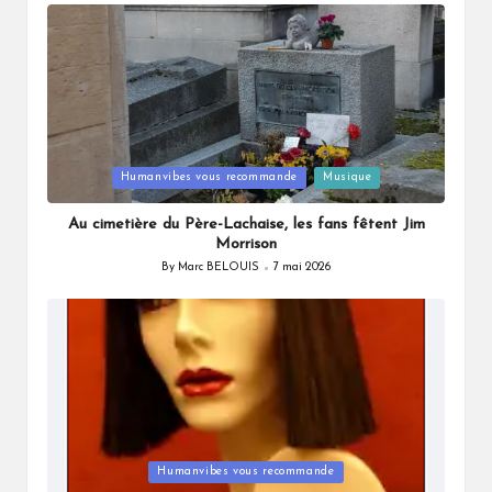
by
Posted
Humanvibes vous recommande
Musique
in
Au cimetière du Père-Lachaise, les fans fêtent Jim
Morrison
By
Marc BELOUIS
7 mai 2026
Posted
by
Posted
Humanvibes vous recommande