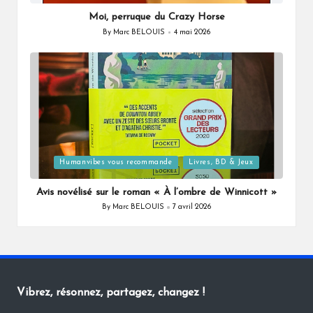
in
Moi, perruque du Crazy Horse
By
Marc BELOUIS
4 mai 2026
Posted
by
Posted
Humanvibes vous recommande
Livres, BD & Jeux
in
Avis novélisé sur le roman « À l’ombre de Winnicott »
By
Marc BELOUIS
7 avril 2026
Posted
by
Vibrez, résonnez, partagez, changez !