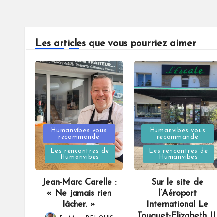
Les articles que vous pourriez aimer
Posted
Posted
Humanvibes vous
Humanvibes vous
recommande
recommande
in
in
Les rencontres de
Les rencontres de
Humanvibes
Humanvibes
Jean-Marc Carelle :
Sur le site de
« Ne jamais rien
l’Aéroport
lâcher. »
International Le
Touquet-Elizabeth II