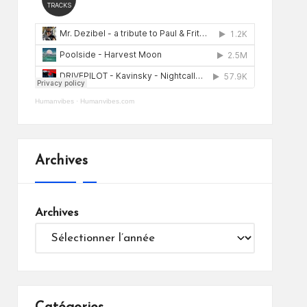
Humanvibes
·
Humanvibes.com
Archives
Archives