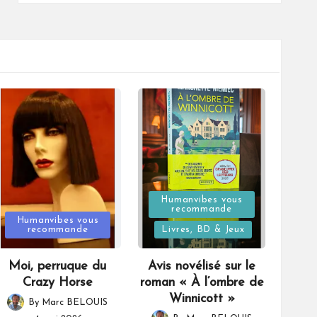
Posted
Humanvibes vous
recommande
Posted
in
Humanvibes vous
recommande
Livres, BD & Jeux
in
Moi, perruque du
Avis novélisé sur le
Crazy Horse
roman « À l’ombre de
Winnicott »
By
Marc BELOUIS
Posted