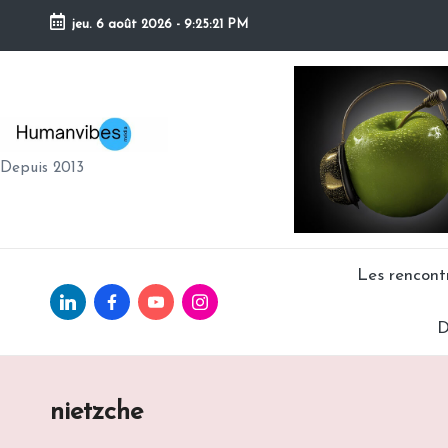
jeu. 6 août 2026
-
9:25:22 PM
Skip
to
content
H
Depuis 2013
U
M
A
Les rencon
Linkedin.com
facebook.com
Youtube.com
Instagram.com
N
D
V
IB
nietzche
E