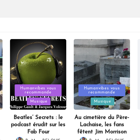
Posted
Posted
Humanvibes vous
Humanvibes vous
recommande
recommande
in
in
Musique
Musique
Beatles’ Secrets : le
Au cimetière du Père-
podcast érudit sur les
Lachaise, les fans
Fab Four
fêtent Jim Morrison
,