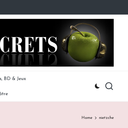
s, BD & Jeux
âtre
Home
nietzche