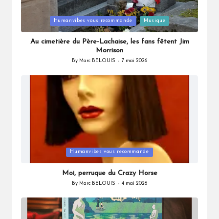
Posted
Humanvibes vous recommande
Musique
in
Au cimetière du Père-Lachaise, les fans fêtent Jim
Morrison
By
Marc BELOUIS
7 mai 2026
Posted
by
Posted
Humanvibes vous recommande
in
Moi, perruque du Crazy Horse
By
Marc BELOUIS
4 mai 2026
Posted
by