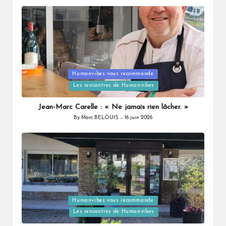
Humanvibes vous recommande
Posted
Les rencontres de Humanvibes
in
Jean-Marc Carelle : « Ne jamais rien lâcher. »
By
Marc BELOUIS
16 juin 2026
Posted
by
Humanvibes vous recommande
Posted
Les rencontres de Humanvibes
in