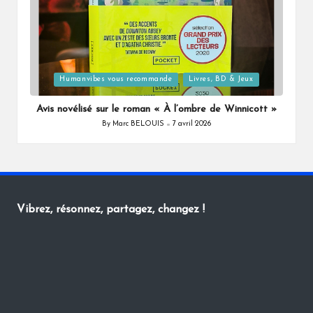
Posted
Humanvibes vous recommande
Livres, BD & Jeux
in
Avis novélisé sur le roman « À l’ombre de Winnicott »
By
Marc BELOUIS
7 avril 2026
Posted
by
Vibrez, résonnez, partagez, changez !