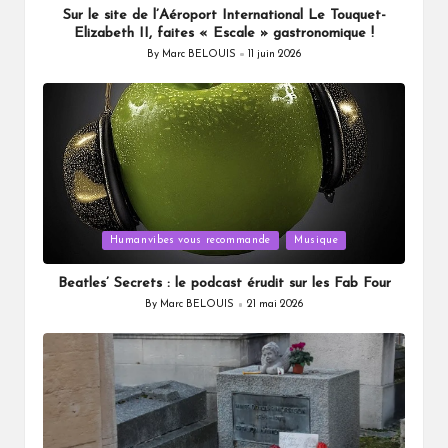
Sur le site de l’Aéroport International Le Touquet-
Elizabeth II, faites « Escale » gastronomique !
By
Marc BELOUIS
11 juin 2026
Posted
by
Posted
Humanvibes vous recommande
Musique
in
Beatles’ Secrets : le podcast érudit sur les Fab Four
By
Marc BELOUIS
21 mai 2026
Posted
by