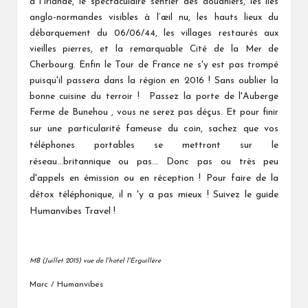
à l’Irlande, le spectaculaire sentier des douaniers, les iles
anglo-normandes visibles à l’œil nu, les hauts lieux du
débarquement du 06/06/44, les villages restaurés aux
vieilles pierres, et la remarquable Cité de la Mer de
Cherbourg. Enfin le Tour de France ne s'y est pas trompé
puisqu'il passera dans la région en 2016 ! Sans oublier la
bonne cuisine du terroir ! Passez la porte de l'Auberge
Et pour finir
Ferme de Bunehou , vous ne serez pas déçus.
sur une particularité fameuse du coin, sachez que vos
téléphones portables se mettront sur le
réseau...britannique ou pas... Donc pas ou très peu
d'appels en émission ou en réception ! Pour faire de la
détox téléphonique, il n 'y a pas mieux ! Suivez le guide
Humanvibes Travel !
MB (Juillet 2015) vue de l'hotel l'Erguillère
Marc / Humanvibes