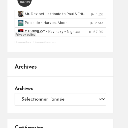
Humanvibes
·
Humanvibes.com
Archives
Archives