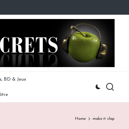
s, BD & Jeux
âtre
Home
make it clap