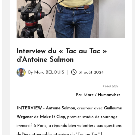
Interview du « Tac au Tac »
d’Antoine Salmon
By
Marc BELOUIS
31 août 2024
Posted
by
7 MAI 2024
Par Marc / Humanvibes
INTERVIEW -
Antoine Salmon
, créateur avec
Guillaume
Wegener
de
Make It Clap,
premier studio de tournage
immersif à Paris
,
a répondu bien volontiers aux questions
de l'incontournable interview du "Tac au Tac" !