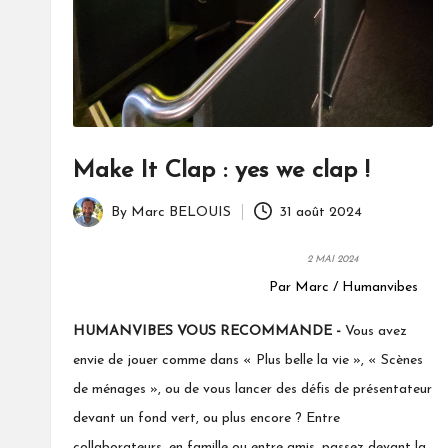
Make It Clap : yes we clap !
By
Marc BELOUIS
31 août 2024
Posted
by
2 MAI 2024
Par Marc / Humanvibes
HUMANVIBES VOUS RECOMMANDE -
Vous avez
envie de jouer comme dans « Plus belle la vie », « Scènes
de ménages », ou de vous lancer des défis de présentateur
devant un fond vert, ou plus encore ? Entre
collaborateurs,
en famille ou entre amis, passez devant la