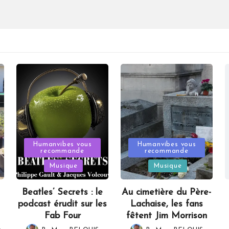
Posted
Posted
Humanvibes vous
Humanvibes vous
recommande
recommande
in
in
Musique
Musique
Beatles’ Secrets : le
Au cimetière du Père-
podcast érudit sur les
Lachaise, les fans
Fab Four
fêtent Jim Morrison
,