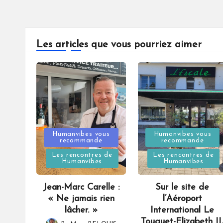
Les articles que vous pourriez aimer
Posted
Posted
Humanvibes vous
Humanvibes vous
recommande
recommande
in
in
Les rencontres de
Les rencontres de
Humanvibes
Humanvibes
Jean-Marc Carelle :
Sur le site de
« Ne jamais rien
l’Aéroport
lâcher. »
International Le
Touquet-Elizabeth II