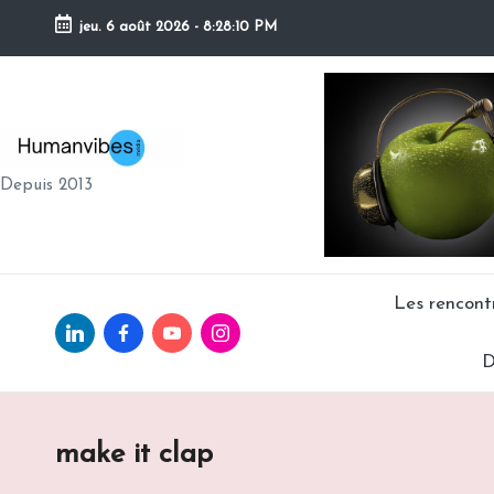
jeu. 6 août 2026
-
8:28:11 PM
Skip
to
content
H
Depuis 2013
U
M
A
Les rencon
Linkedin.com
facebook.com
Youtube.com
Instagram.com
N
D
V
IB
make it clap
E