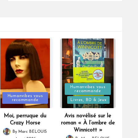
Posted
Humanvibes vous
recommande
Posted
in
Humanvibes vous
recommande
Livres, BD & Jeux
in
Moi, perruque du
Avis novélisé sur le
Crazy Horse
roman « À l’ombre de
Winnicott »
By
Marc BELOUIS
Posted