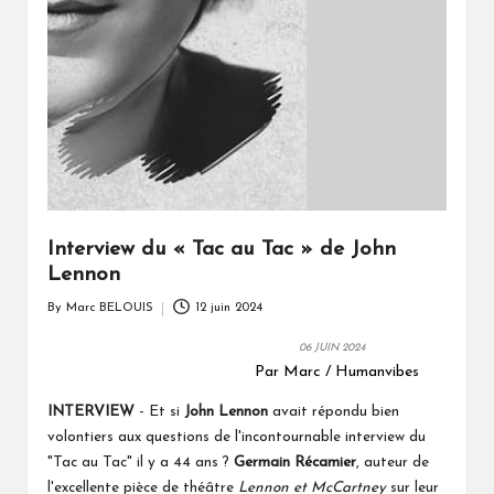
Interview du « Tac au Tac » de John
Lennon
By
Marc BELOUIS
12 juin 2024
Posted
by
06 JUIN 2024
Par Marc / Humanvibes
INTERVIEW
- Et si
John Lennon
avait répondu bien
volontiers aux questions de l'incontournable interview du
"Tac au Tac" il y a 44 ans ?
Germain Récamier
,
auteur de
l'excellente pièce de théâtre
Lennon et McCartney
sur leur