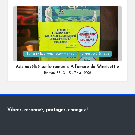
by
Posted
Humanvibes vous recommande
Livres, BD & Jeux
in
Avis novélisé sur le roman « À l’ombre de Winnicott »
By
Marc BELOUIS
7 avril 2026
Posted
by
Vibrez, résonnez, partagez, changez !