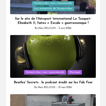
Humanvibes vous recommande
Posted
Les rencontres de Humanvibes
in
Sur le site de l’Aéroport International Le Touquet-
Elizabeth II, faites « Escale » gastronomique !
By
Marc BELOUIS
11 juin 2026
Posted
by
Posted
Humanvibes vous recommande
Musique
in
Beatles’ Secrets : le podcast érudit sur les Fab Four
By
Marc BELOUIS
21 mai 2026
Posted
by