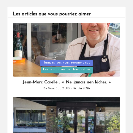
Les articles que vous pourriez aimer
Humanvibes vous recommande
Posted
Les rencontres de Humanvibes
in
Jean-Marc Carelle : « Ne jamais rien lâcher. »
By
Marc BELOUIS
16 juin 2026
Posted
by