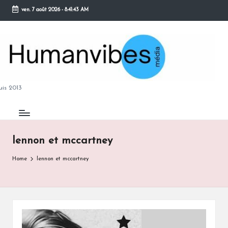
ven. 7 août 2026
-
8:41:44 AM
Skip
to
content
M
is 2013
lennon et mccartney
B
Home
lennon et mccartney