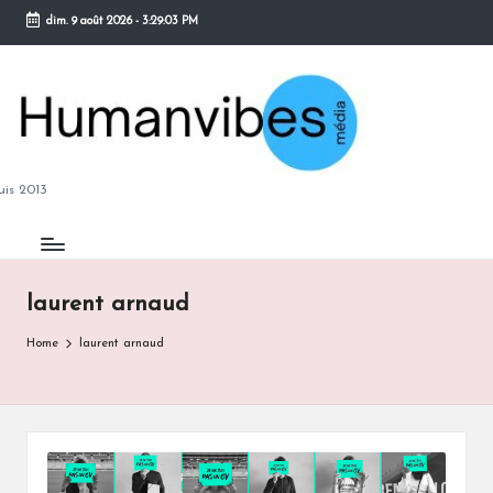
dim. 9 août 2026
-
3:29:04 PM
Skip
to
content
M
is 2013
laurent arnaud
B
Home
laurent arnaud