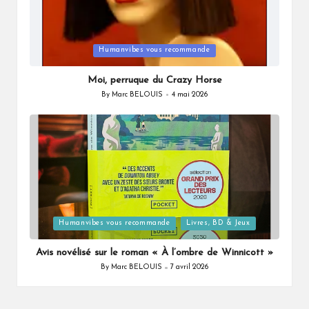
Posted
Humanvibes vous recommande
in
Moi, perruque du Crazy Horse
By
Marc BELOUIS
4 mai 2026
Posted
by
Posted
Humanvibes vous recommande
Livres, BD & Jeux
in
Avis novélisé sur le roman « À l’ombre de Winnicott »
By
Marc BELOUIS
7 avril 2026
Posted
by