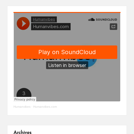
Humanvibes
·
Humanvibes.com
Archives