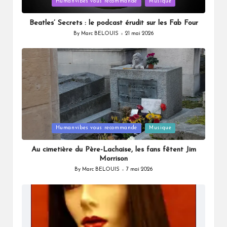
Posted
Humanvibes vous recommande
Musique
in
Beatles’ Secrets : le podcast érudit sur les Fab Four
By
Marc BELOUIS
21 mai 2026
Posted
by
Posted
Humanvibes vous recommande
Musique
in
Au cimetière du Père-Lachaise, les fans fêtent Jim
Morrison
By
Marc BELOUIS
7 mai 2026
Posted
by