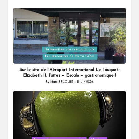
Posted
by
Humanvibes vous recommande
Posted
Les rencontres de Humanvibes
in
Sur le site de l’Aéroport International Le Touquet-
Elizabeth II, faites « Escale » gastronomique !
By
Marc BELOUIS
11 juin 2026
Posted
by