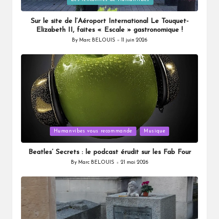
in
Sur le site de l’Aéroport International Le Touquet-
Elizabeth II, faites « Escale » gastronomique !
By
Marc BELOUIS
11 juin 2026
Posted
by
Posted
Humanvibes vous recommande
Musique
in
Beatles’ Secrets : le podcast érudit sur les Fab Four
By
Marc BELOUIS
21 mai 2026
Posted
by