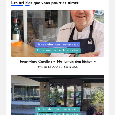
Les articles que vous pourriez aimer
Humanvibes vous recommande
Posted
Les rencontres de Humanvibes
in
Jean-Marc Carelle : « Ne jamais rien lâcher. »
By
Marc BELOUIS
16 juin 2026
Posted
by
Humanvibes vous recommande
Posted
Les rencontres de Humanvibes