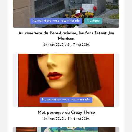
Posted
Humanvibes vous recommande
Musique
in
Au cimetière du Père-Lachaise, les fans fêtent Jim
Morrison
By
Marc BELOUIS
7 mai 2026
Posted
by
Posted
Humanvibes vous recommande
in
Moi, perruque du Crazy Horse
By
Marc BELOUIS
4 mai 2026
Posted
by