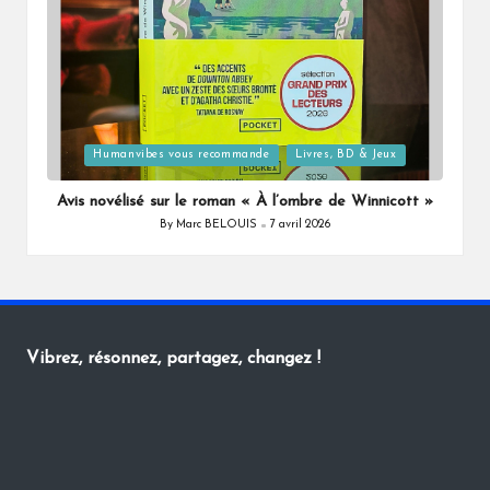
Posted
Humanvibes vous recommande
Livres, BD & Jeux
in
Avis novélisé sur le roman « À l’ombre de Winnicott »
By
Marc BELOUIS
7 avril 2026
Posted
by
Vibrez, résonnez, partagez, changez !