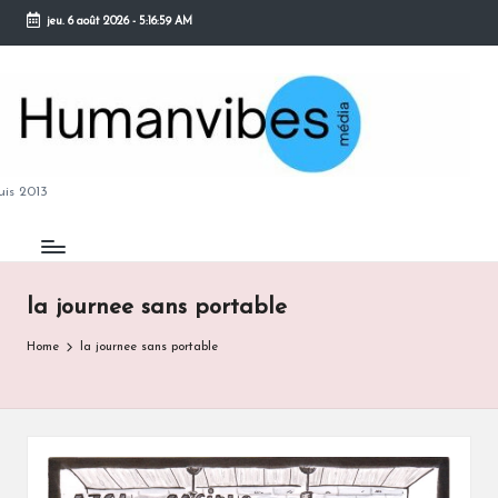
jeu. 6 août 2026
-
5:17:00 AM
Skip
to
content
M
is 2013
la journee sans portable
B
Home
la journee sans portable