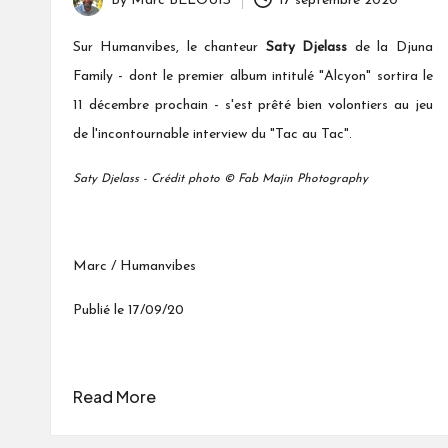
By
Marc BELOUIS
17 septembre 2020
Posted
by
Sur Humanvibes, le chanteur
Saty Djelass
de la Djuna
Family
- dont le premier album intitulé "Alcyon" sortira le
11 décembre prochain - s'est prêté bien volontiers au jeu
de l'incontournable interview du "Tac au Tac".
Saty Djelass - Crédit photo © Fab Majin Photography
Marc / Humanvibes
Publié le 17/09/20
Read More