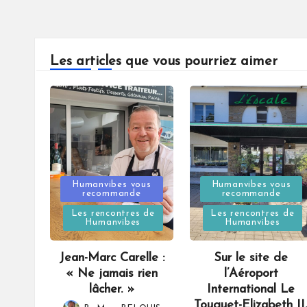
Les articles que vous pourriez aimer
Posted
Posted
Humanvibes vous
Humanvibes vous
recommande
recommande
in
in
Les rencontres de
Les rencontres de
Humanvibes
Humanvibes
Jean-Marc Carelle :
Sur le site de
« Ne jamais rien
l’Aéroport
lâcher. »
International Le
Touquet-Elizabeth II