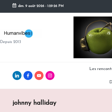
dim. 9 août 2026
-
1:29:27 PM
Skip
to
content
H
Depuis 2013
U
M
A
Les rencon
Linkedin.com
facebook.com
Youtube.com
Instagram.com
N
D
V
IB
johnny halliday
E