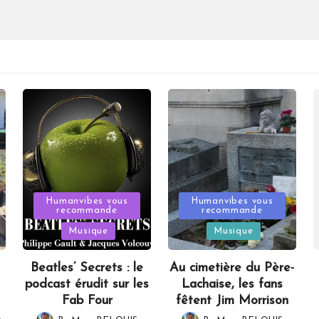
Posted
Posted
Humanvibes vous
Humanvibes vous
recommande
recommande
in
in
Musique
Musique
Beatles’ Secrets : le
Au cimetière du Père-
podcast érudit sur les
Lachaise, les fans
Fab Four
fêtent Jim Morrison
,