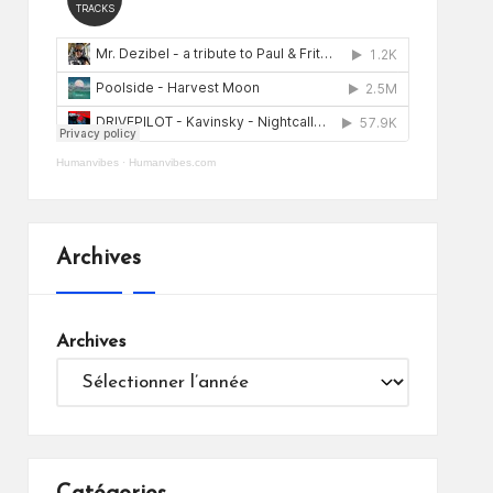
Humanvibes
·
Humanvibes.com
Archives
Archives