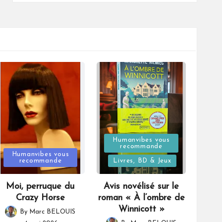
Posted
Humanvibes vous
recommande
Posted
in
Humanvibes vous
recommande
Livres, BD & Jeux
in
Moi, perruque du
Avis novélisé sur le
Crazy Horse
roman « À l’ombre de
Winnicott »
By
Marc BELOUIS
Posted