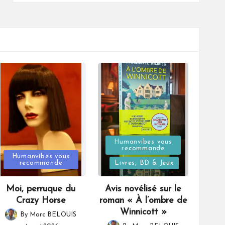
Posted
Humanvibes vous
recommande
Posted
in
Humanvibes vous
recommande
Livres, BD & Jeux
in
Moi, perruque du
Avis novélisé sur le
Crazy Horse
roman « À l’ombre de
Winnicott »
By
Marc BELOUIS
Posted