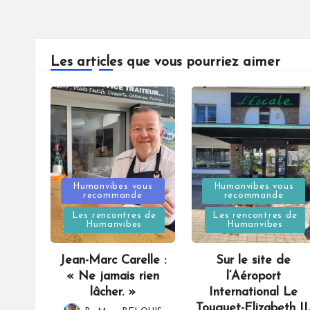
Les articles que vous pourriez aimer
Posted
Posted
Humanvibes vous
Humanvibes vous
recommande
recommande
in
in
Les rencontres de
Les rencontres de
Humanvibes
Humanvibes
Jean-Marc Carelle :
Sur le site de
« Ne jamais rien
l’Aéroport
lâcher. »
International Le
Touquet-Elizabeth II