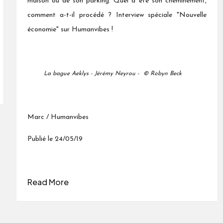
maison ou de son parking. Quel a été son cheminement,
comment a-t-il procédé ? Interview spéciale "Nouvelle
économie" sur Humanvibes !
La bague Aeklys - Jérémy Neyrou -
© Robyn Beck
Marc / Humanvibes
Publié le 24/05/19
Read More