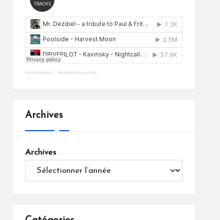
Humanvibes
·
Humanvibes.com
Archives
Archives