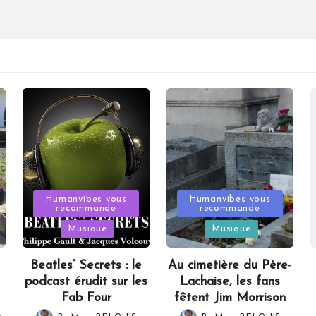
Posted
Posted
Humanvibes vous
Humanvibes vous
recommande
recommande
in
in
Musique
Musique
Beatles’ Secrets : le
Au cimetière du Père-
podcast érudit sur les
Lachaise, les fans
Fab Four
fêtent Jim Morrison
,