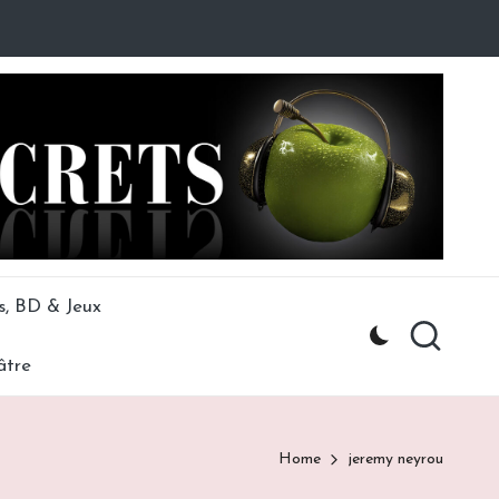
s, BD & Jeux
âtre
Home
jeremy neyrou