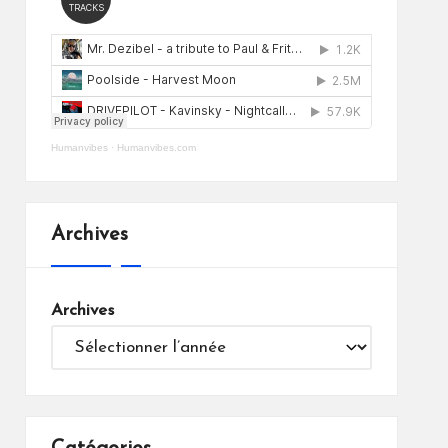
Humanvibes
·
Humanvibes.com
Archives
Archives