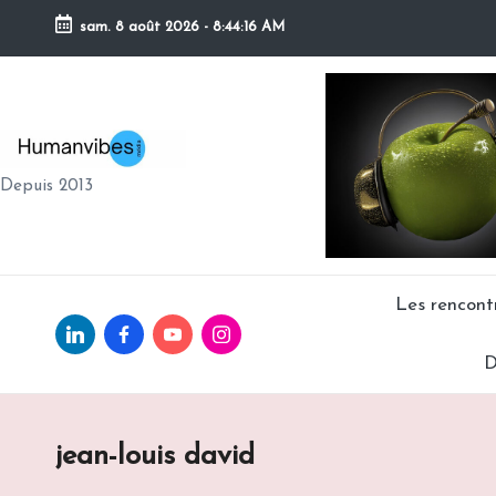
sam. 8 août 2026
-
8:44:17 AM
Skip
to
content
H
Depuis 2013
U
M
A
Les rencon
Linkedin.com
facebook.com
Youtube.com
Instagram.com
N
D
V
IB
jean-louis david
E