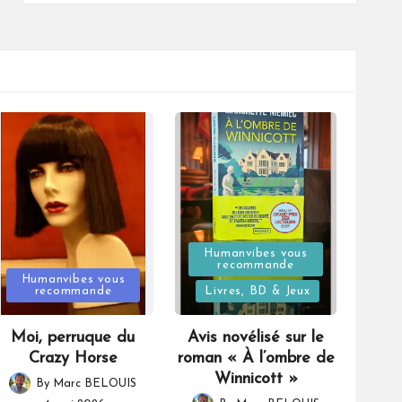
Posted
Humanvibes vous
recommande
Posted
in
Humanvibes vous
recommande
Livres, BD & Jeux
in
Moi, perruque du
Avis novélisé sur le
Crazy Horse
roman « À l’ombre de
Winnicott »
By
Marc BELOUIS
Posted