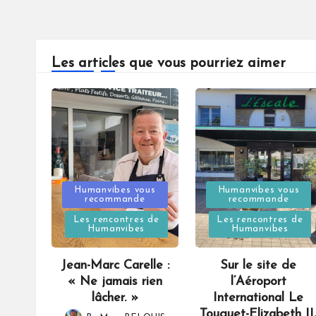
Les articles que vous pourriez aimer
Posted
Posted
Humanvibes vous
Humanvibes vous
recommande
recommande
in
in
Les rencontres de
Les rencontres de
Humanvibes
Humanvibes
Jean-Marc Carelle :
Sur le site de
« Ne jamais rien
l’Aéroport
lâcher. »
International Le
Touquet-Elizabeth II