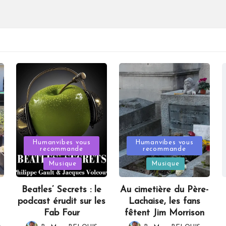
Posted
Posted
Humanvibes vous
Humanvibes vous
recommande
recommande
in
in
Musique
Musique
Beatles’ Secrets : le
Au cimetière du Père-
podcast érudit sur les
Lachaise, les fans
Fab Four
fêtent Jim Morrison
,