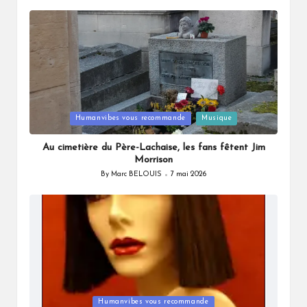
by
Posted
Humanvibes vous recommande
Musique
in
Au cimetière du Père-Lachaise, les fans fêtent Jim
Morrison
By
Marc BELOUIS
7 mai 2026
Posted
by
Posted
Humanvibes vous recommande