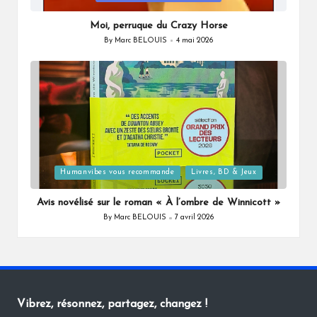
in
Moi, perruque du Crazy Horse
By
Marc BELOUIS
4 mai 2026
Posted
by
Posted
Humanvibes vous recommande
Livres, BD & Jeux
in
Avis novélisé sur le roman « À l’ombre de Winnicott »
By
Marc BELOUIS
7 avril 2026
Posted
by
Vibrez, résonnez, partagez, changez !