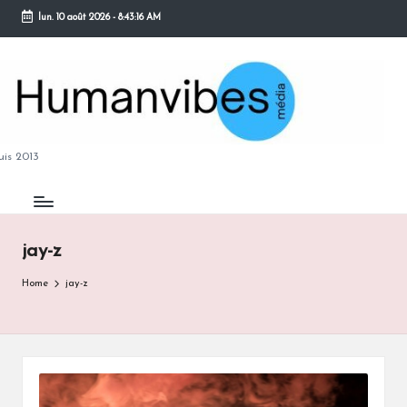
lun. 10 août 2026
-
8:43:17 AM
Skip
to
content
M
is 2013
jay-z
B
Home
jay-z