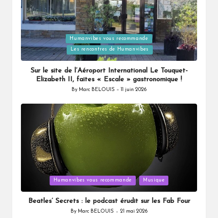
Humanvibes vous recommande
Posted
Les rencontres de Humanvibes
in
Sur le site de l’Aéroport International Le Touquet-
Elizabeth II, faites « Escale » gastronomique !
By
Marc BELOUIS
11 juin 2026
Posted
by
Posted
Humanvibes vous recommande
Musique
in
Beatles’ Secrets : le podcast érudit sur les Fab Four
By
Marc BELOUIS
21 mai 2026
Posted