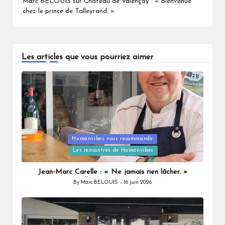
Marc BELOUIS
sur
Château de Valençay : « Bienvenue
chez le prince de Talleyrand. »
Les articles que vous pourriez aimer
Humanvibes vous recommande
Posted
Les rencontres de Humanvibes
in
Jean-Marc Carelle : « Ne jamais rien lâcher. »
By
Marc BELOUIS
16 juin 2026
Posted
by