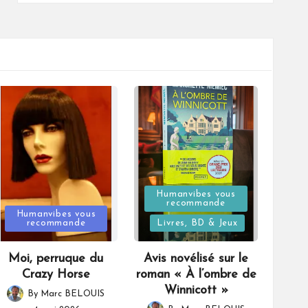
Posted
Humanvibes vous
recommande
Posted
in
Humanvibes vous
recommande
Livres, BD & Jeux
in
Moi, perruque du
Avis novélisé sur le
Crazy Horse
roman « À l’ombre de
Winnicott »
By
Marc BELOUIS
Posted