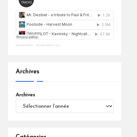
Humanvibes
·
Humanvibes.com
Archives
Archives