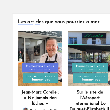
Les articles que vous pourriez aimer
Posted
Posted
Humanvibes vous
Humanvibes vous
recommande
recommande
in
in
Les rencontres de
Les rencontres de
Humanvibes
Humanvibes
Jean-Marc Carelle :
Sur le site de
« Ne jamais rien
l’Aéroport
lâcher. »
International Le
Touquet-Elizabeth II