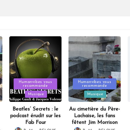
Posted
Posted
Humanvibes vous
Humanvibes vous
recommande
recommande
in
in
Musique
Musique
Beatles’ Secrets : le
Au cimetière du Père-
podcast érudit sur les
Lachaise, les fans
Fab Four
fêtent Jim Morrison
,